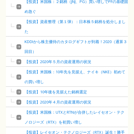
【投資】米国株：２銘柄（JNJ、PG）買い増しでPFの基礎固
め急ぐ
【投資】資産整理（第１弾）：日本株５銘柄を処分しまし
た
KDDIから株主優待のカタログギフトが到着！2020（通算３
回目）
【投資】2020年５月の資産運用の状況
【投資】米国株：10年先を見据え、ナイキ（NKE）初めて
の買い増し
【投資】10年後を見据えた銘柄選定
【投資】2020年４月の資産運用の状況
【投資】米国株：UTXとRTNが合併したレイセオン・テク
ノロジーズ（RTX）を初買い増し
【投資】レイセオン・テクノロジーズ（RTX）誕生！勝手