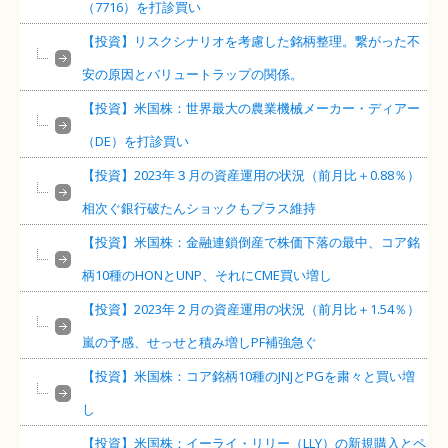
（7716）を打診買い
【投資】リスクシナリオを考慮した銘柄整理。繋がった不
安の原因とバリュートラップの関係。
【投資】米国株：世界最大の農業機械メーカー・ディアー
（DE）を打診買い
【投資】2023年３月の資産運用の状況（前月比＋0.88％）
相次ぐ銀行破たんショックもプラス維持
【投資】米国株：金融連鎖倒産で株価下落の最中、コア銘
柄10種のHONとUNP、それにCME買い増し
【投資】2023年２月の資産運用の状況（前月比＋1.54％）
嵐の予感、せっせと積み増しPF補強急ぐ
【投資】米国株：コア銘柄10種のJNJとPGを粛々と買い増
し
【投資】米国株：イーライ・リリー（LLY）の新規購入とペ