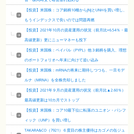
【投資】米国株：コア銘柄10種からJNJとUNHを買い増し、
もうインデックスで良いのでは問題再燃
【投資】2021年10月の資産運用の状況（前月比+6.54％・最
高値更新）更にニューマネーも投下
【投資】米国株：ペイパル（PYPL）他３銘柄を購入、理想
のポートフォリオへ年末に向けて追い込み
【投資】米国株：mRNAの将来に期待しつつも、一旦モデ
ルナ（MRNA）を全株売却しました
【投資】2021年９月の資産運用の状況（前月比▲2.60％）
最高値更新は10カ月でストップ
【投資】米国株：コア10最下位に転落のユニオン・パシフ
ィック（UNP）を買い増し
TAKARA&CO（7921）６度目の株主優待はカゴメの缶ジュ