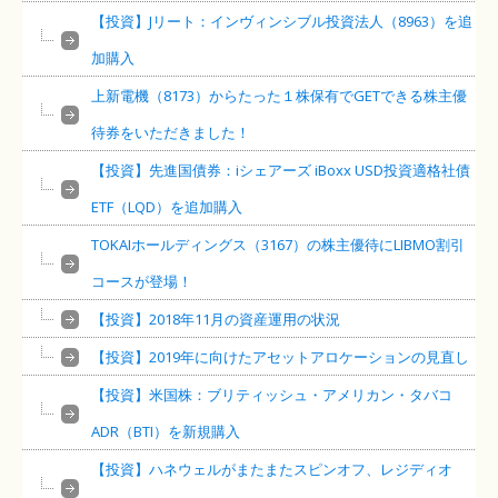
【投資】Jリート：インヴィンシブル投資法人（8963）を追
加購入
上新電機（8173）からたった１株保有でGETできる株主優
待券をいただきました！
【投資】先進国債券：iシェアーズ iBoxx USD投資適格社債
ETF（LQD）を追加購入
TOKAIホールディングス（3167）の株主優待にLIBMO割引
コースが登場！
【投資】2018年11月の資産運用の状況
【投資】2019年に向けたアセットアロケーションの見直し
【投資】米国株：ブリティッシュ・アメリカン・タバコ
ADR（BTI）を新規購入
【投資】ハネウェルがまたまたスピンオフ、レジディオ