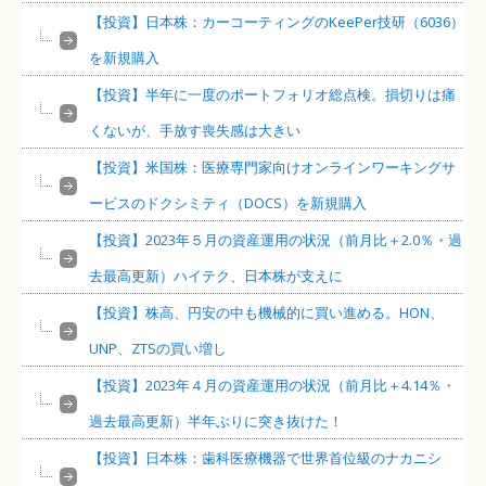
【投資】日本株：カーコーティングのKeePer技研（6036）
を新規購入
【投資】半年に一度のポートフォリオ総点検。損切りは痛
くないが、手放す喪失感は大きい
【投資】米国株：医療専門家向けオンラインワーキングサ
ービスのドクシミティ（DOCS）を新規購入
【投資】2023年５月の資産運用の状況（前月比＋2.0％・過
去最高更新）ハイテク、日本株が支えに
【投資】株高、円安の中も機械的に買い進める。HON、
UNP、ZTSの買い増し
【投資】2023年４月の資産運用の状況（前月比＋4.14％・
過去最高更新）半年ぶりに突き抜けた！
【投資】日本株：歯科医療機器で世界首位級のナカニシ