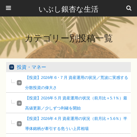
いぶし銀杏な生活
カテゴリー別投稿一覧
投資・マネー
【投資】2026年６･７月 資産運用の状況／荒波に実感する
分散投資の偉大さ
【投資】2026年５月 資産運用の状況（前月比＋5.1％）最
高値更新／少しずつ利確を開始
【投資】2026年４月 資産運用の状況（前月比＋5.6％）半
導体銘柄が牽引する危うい上昇相場