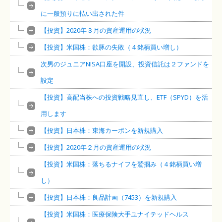
に一般預りに払い出された件
【投資】2020年３月の資産運用の状況
【投資】米国株：欲豚の失敗（４銘柄買い増し）
次男のジュニアNISA口座を開設、投資信託は２ファンドを
設定
【投資】高配当株への投資戦略見直し、ETF（SPYD）を活
用します
【投資】日本株：東海カーボンを新規購入
【投資】2020年２月の資産運用の状況
【投資】米国株：落ちるナイフを鷲掴み（４銘柄買い増
し）
【投資】日本株：良品計画（7453）を新規購入
【投資】米国株：医療保険大手ユナイテッドヘルス