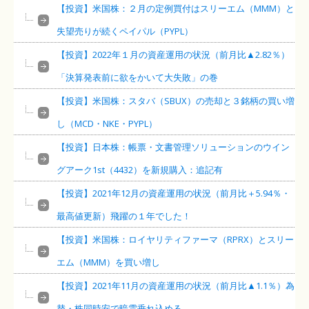
【投資】米国株：２月の定例買付はスリーエム（MMM）と
失望売りが続くペイパル（PYPL）
【投資】2022年１月の資産運用の状況（前月比▲2.82％）
「決算発表前に欲をかいて大失敗」の巻
【投資】米国株：スタバ（SBUX）の売却と３銘柄の買い増
し（MCD・NKE・PYPL）
【投資】日本株：帳票・文書管理ソリューションのウイン
グアーク1st（4432）を新規購入：追記有
【投資】2021年12月の資産運用の状況（前月比＋5.94％・
最高値更新）飛躍の１年でした！
【投資】米国株：ロイヤリティファーマ（RPRX）とスリー
エム（MMM）を買い増し
【投資】2021年11月の資産運用の状況（前月比▲1.1％）為
替・株同時安で暗雲垂れ込める