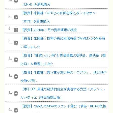
（UNH）を新規購入
【投資】米国株：UTXとの合併を控えるレイセオン
（RTN）を新規購入
【投資】2020年１月の資産運用の状況
【投資】米国株：待望の株式相場急落でMMMとXOMを買
い増しました
【投資】"株買いたい病"と株価高騰の板挟み、解決策（捌
け口）を模索してみた
【投資】米国株：買う株が無い時の「コア５」、JNJとUNP
を買い増し
【本】FIRE 最速で経済的自立を実現する方法／グラント・
サバティエ（朝日新聞出版）
【投資】つみたてNISAのファンド選び（債券・REITの取扱