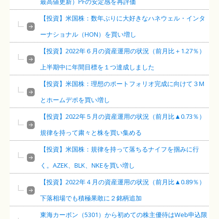
最高値更新）PFの安定感を再評価
【投資】米国株：数年ぶりに大好きなハネウェル・インタ
ーナショナル（HON）を買い増し
【投資】2022年６月の資産運用の状況（前月比＋1.27％）
上半期中に年間目標を１つ達成しました
【投資】米国株：理想のポートフォリオ完成に向けて３M
とホームデポを買い増し
【投資】2022年５月の資産運用の状況（前月比▲0.73％）
規律を持って粛々と株を買い集める
【投資】米国株：規律を持って落ちるナイフを掴みに行
く。AZEK、BLK、NKEを買い増し
【投資】2022年４月の資産運用の状況（前月比▲0.89％）
下落相場でも積極果敢に２銘柄追加
東海カーボン（5301）から初めての株主優待はWeb申込限