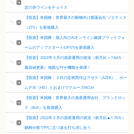
定の赤ワインをチョイス
【投資】米国株：世界最大の動物向け製薬会社 ゾエティス
（ZTS）を新規購入
【投資】米国株：個人向けAIオンライン融資プラットフォ
ームのアップスタート(UPST)を新規購入
【投資】2022年３月の資産運用の状況（前月比＋7.64％・
最高値更新）強固なPFが機能を発揮！
【投資】米国株：３月の定例買付はアゼク（AZEK）、ホー
ムデポ（HD）とおまけでクルーズNCLH
【投資】米国株：世界最大の資産運用会社、ブラックロッ
ク（BLK）を新規購入
【投資】2022年２月の資産運用の状況（前月比▲1.70％）
銘柄分散でPFに立つ波を打ち消し合う