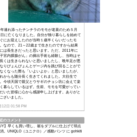
0年連れ添ったチンチラのモモが老衰のため５月
4日に亡くなりました。自分が独り暮らしを始めて
ぐにお迎えしたのが当時１歳半くらいだったモ
。なので、21～22歳まで生きたのですから結果
には長生きだったと思います。ただ、2011年に
子宮内膜腺がん」の摘出手術も経験し、当時はそ
長くは生きられないと思いましたし、晩年足が悪
なりぴょんぴょんとゲージ内を跳び回ることがで
なくなった際も「いよいよか」と思いましたが、
れからも随分長く生きてくれました。大往生で
。今頃天国で親父とウサギのチョシ坊に会えて楽
く暮らしているはず。生前、モモを可愛がってい
だいた皆様に心から感謝申し上げます。ありがと
ございました。
月12日 01:58 PM
近のコメント
UY】早くも買い増し、裾をダブルに仕上げて弱点
消。UNIQLO（ユニクロ）／感動パンツ
に
gohkiti