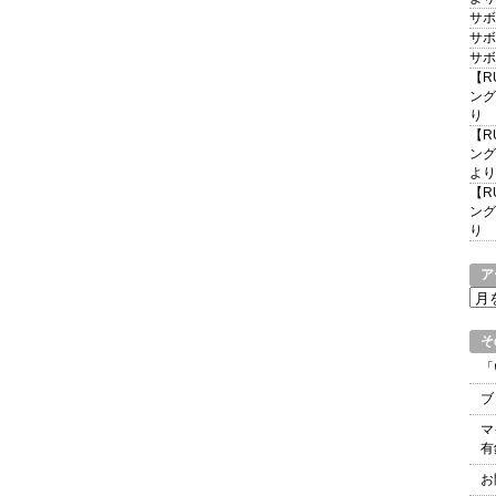
サボ
サボ
サボ
【R
ング
り
【R
ング
より
【R
ング
り
ア
ア
ー
カ
そ
イ
「
ブ
ブ
マ
有
お