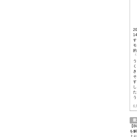
2
1
す
モ
的
「
う
く
き
そ
す
し
た
う
6
最
【B
を解
より