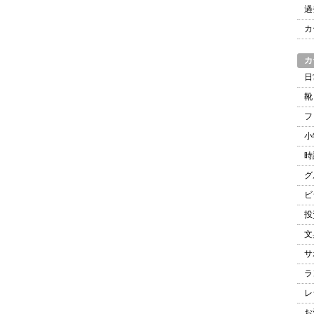
過
カ
カ
日
靴
フ
小
時
グ
ビ
投
文
サ
ラ
レ
お