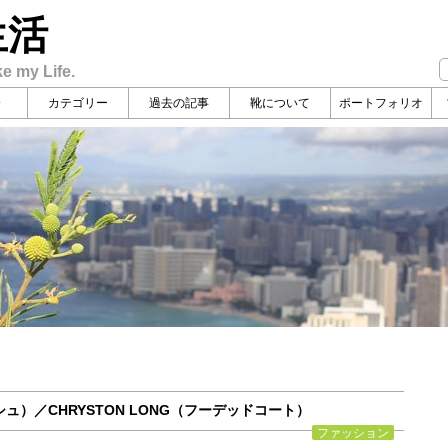
生活
ke my Life.
介
カテゴリー
過去の記事
靴について
ポートフォリオ
シュ）／CHRYSTON LONG（フーデッドコート）
ファッション