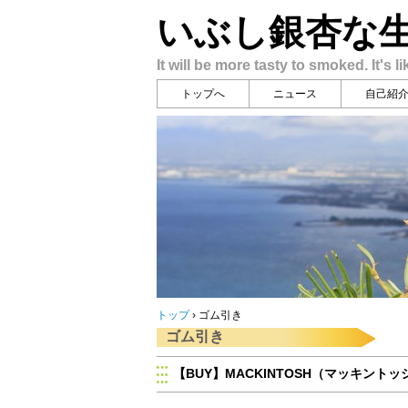
いぶし銀杏な
It will be more tasty to smoked. It's li
トップへ
ニュース
自己紹
トップ
›
ゴム引き
ゴム引き
【BUY】MACKINTOSH（マッキントッ