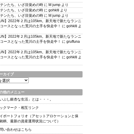
テンたち、いざ目覚めの時
に
M jump
より
テンたち、いざ目覚めの時
に
gohkiti
より
テンたち、いざ目覚めの時
に
M jump
より
UN】2022年２月は105km。新天地で新たなランニ
コースとなった荒川の土手を快走中！
に
gohkiti
よ
UN】2022年２月は105km。新天地で新たなランニ
コースとなった荒川の土手を快走中！
に
gruffuna
UN】2022年２月は105km。新天地で新たなランニ
コースとなった荒川の土手を快走中！
に
gohkiti
よ
ーカイブ
の他のメニュー
いぶし銀杏な生活」とは・・・。
ックマーク・相互リンク
イポートフォリオ（アセットアロケーションと保
銘柄、最新の資産運用状況について）
問い合わせはこちら