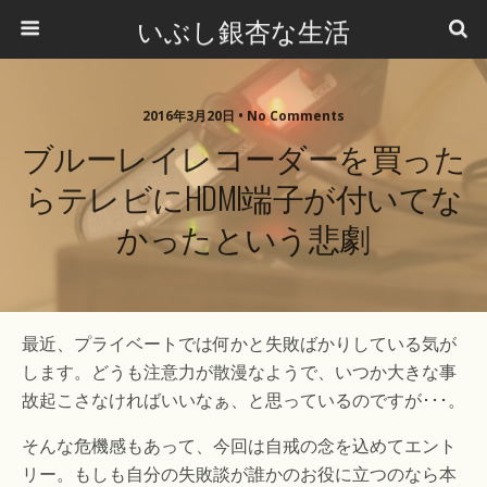
いぶし銀杏な生活
2016年3月20日 •
No Comments
ブルーレイレコーダーを買った
らテレビにHDMI端子が付いてな
かったという悲劇
最近、プライベートでは何かと失敗ばかりしている気が
します。どうも注意力が散漫なようで、いつか大きな事
故起こさなければいいなぁ、と思っているのですが･･･。
そんな危機感もあって、今回は自戒の念を込めてエント
リー。もしも自分の失敗談が誰かのお役に立つのなら本