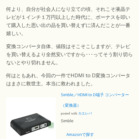
何より、自分が社会人になり立ての頃、それこそ液晶テ
レビが１インチ１万円以上した時代に、ボーナスを叩い
て購入した思い出の品を買い替えずに済んだことが一番
嬉しい。
変換コンバータ自体、値段はそこそこしますが、テレビ
を買い替えるより全然安いですから･･･ってそう割り切ら
ないとやり切れません。
何はともあれ、今回の一件でHDMI to D変換コンバータ
はまさに救世主。本当に救われました。
Simble／HDMI to D端子 コンバーター
（変換器）
posted with
カエレバ
Simble
Amazonで探す