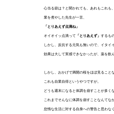
心当る節は？と聞かれても、あれもこれも
業を煮やした先生が一言、
「とりあえず点滴ね」
オイオイッ点滴って
「とりあえず」
するも
しかし、反抗する元気も無いので、イタイ
効果は大して実感できなかったが、薬を飲
しかし、おかげで満開の桜をほぼ見ること
これも自業自得というやつですが。
どうも週末になると体調を崩すことが多く
これまでそんなに体調を崩すことなんてな
怠惰な生活に対する自身への警告と思わな