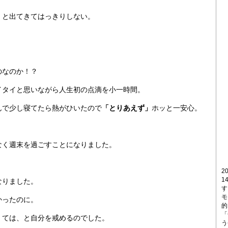
、と出てきてはっきりしない。
のなのか！？
イタイと思いながら人生初の点滴を小一時間。
んで少し寝てたら熱がひいたので
「とりあえず」
ホッと一安心。
なく週末を過ごすことになりました。
2
1
なりました。
す
モ
かったのに。
的
「
くては、と自分を戒めるのでした。
う