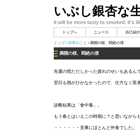
いぶし銀杏な
It will be more tasty to smoked. It's li
トップへ
ニュース
自己紹
トップ
›
日常のこと
›
満開の桜、悶絶の僕
満開の桜、悶絶の僕
先週の慌ただしかった疲れのせいもあるん
翌日も熱がひかなかったので、仕方なく医
診断結果は「食中毒」。
もう春とはいえこの時期に？と思いながら
・・・・・・見事にほとんど外食でした。