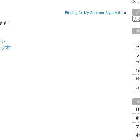
ア
Finding for My Summer Style Vol.1
»
ア
ます！
ー
et
ne
カ
そ
イ
「
ブ
ブ
マ
有
お
過
カ
カ
日
靴
フ
小