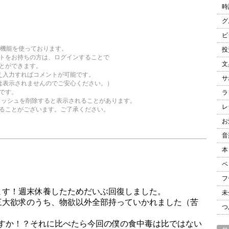
時
グ
ビ
ト機能を使っております。
投
をお持ちの方は、ログインすることで
文
とができます。
え入力すればコメントが可能です。
サ
は表示されませんのでご安心ください。）
です。
ラ
ャッシュを削除すると表示されることがあります。
レ
ことがございます。ご了承ください。
お
音
本
ペ
フ
未
つ