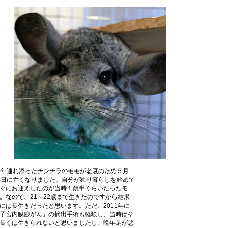
0年連れ添ったチンチラのモモが老衰のため５月
4日に亡くなりました。自分が独り暮らしを始めて
ぐにお迎えしたのが当時１歳半くらいだったモ
。なので、21～22歳まで生きたのですから結果
には長生きだったと思います。ただ、2011年に
子宮内膜腺がん」の摘出手術も経験し、当時はそ
長くは生きられないと思いましたし、晩年足が悪