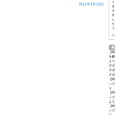
く
2011年4月10日
き
そ
す
し
た
う
6
最
【B
を解
より
サボ
サボ
サボ
【R
ング
り
【R
ング
より
【R
ング
り