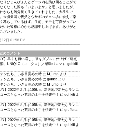
なりぴょんぴょんとゲージ内を跳び回ることがで
なくなった際も「いよいよか」と思いましたが、
れからも随分長く生きてくれました。大往生で
。今頃天国で親父とウサギのチョシ坊に会えて楽
く暮らしているはず。生前、モモを可愛がってい
だいた皆様に心から感謝申し上げます。ありがと
ございました。
月12日 01:58 PM
近のコメント
UY】早くも買い増し、裾をダブルに仕上げて弱点
消。UNIQLO（ユニクロ）／感動パンツ
に
gohkiti
テンたち、いざ目覚めの時
に
M jump
より
テンたち、いざ目覚めの時
に
gohkiti
より
テンたち、いざ目覚めの時
に
M jump
より
UN】2022年２月は105km。新天地で新たなランニ
コースとなった荒川の土手を快走中！
に
gohkiti
よ
UN】2022年２月は105km。新天地で新たなランニ
コースとなった荒川の土手を快走中！
に
gruffuna
UN】2022年２月は105km。新天地で新たなランニ
コースとなった荒川の土手を快走中！
に
gohkiti
よ