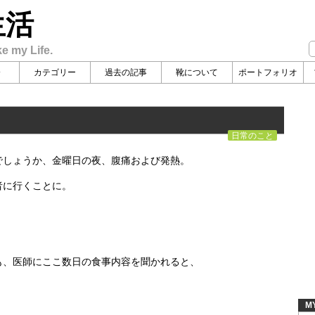
生活
ke my Life.
介
カテゴリー
過去の記事
靴について
ポートフォリオ
日常のこと
でしょうか、金曜日の夜、腹痛および発熱。
者に行くことに。
も、医師にここ数日の食事内容を聞かれると、
M