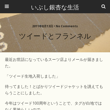
いぶし銀杏な生活
2011年8月13日 •
No Comments
ツイードとフランネル
最近お世話になっているスーツ店よりメールが届きまし
た。
「ツイード生地入荷しました」
待ってました！とばかりツイードジャケットを誂えても
らうことにしました。
今年はツイード100周年ということで、タグが白地では
なく黒地らしいので、