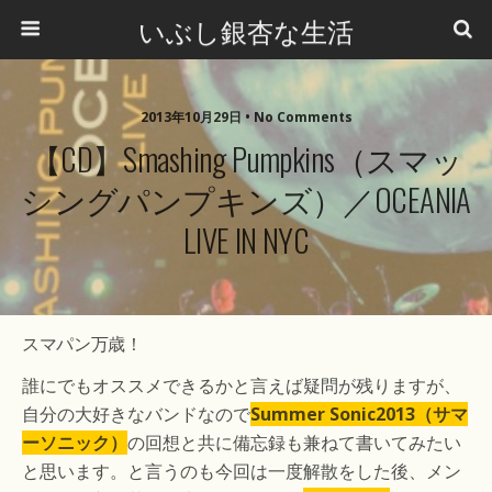
いぶし銀杏な生活
2013年10月29日 •
No Comments
【CD】Smashing Pumpkins（スマッ
シングパンプキンズ）／OCEANIA
LIVE IN NYC
スマパン万歳！
誰にでもオススメできるかと言えば疑問が残りますが、
自分の大好きなバンドなので
Summer Sonic2013（サマ
ーソニック）
の回想と共に備忘録も兼ねて書いてみたい
と思います。と言うのも今回は一度解散をした後、メン