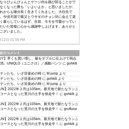
なりぴょんぴょんとゲージ内を跳び回ることがで
なくなった際も「いよいよか」と思いましたが、
れからも随分長く生きてくれました。大往生で
。今頃天国で親父とウサギのチョシ坊に会えて楽
く暮らしているはず。生前、モモを可愛がってい
だいた皆様に心から感謝申し上げます。ありがと
ございました。
月12日 01:58 PM
近のコメント
UY】早くも買い増し、裾をダブルに仕上げて弱点
消。UNIQLO（ユニクロ）／感動パンツ
に
gohkiti
テンたち、いざ目覚めの時
に
M jump
より
テンたち、いざ目覚めの時
に
gohkiti
より
テンたち、いざ目覚めの時
に
M jump
より
UN】2022年２月は105km。新天地で新たなランニ
コースとなった荒川の土手を快走中！
に
gohkiti
よ
UN】2022年２月は105km。新天地で新たなランニ
コースとなった荒川の土手を快走中！
に
gruffuna
UN】2022年２月は105km。新天地で新たなランニ
コースとなった荒川の土手を快走中！
に
gohkiti
よ