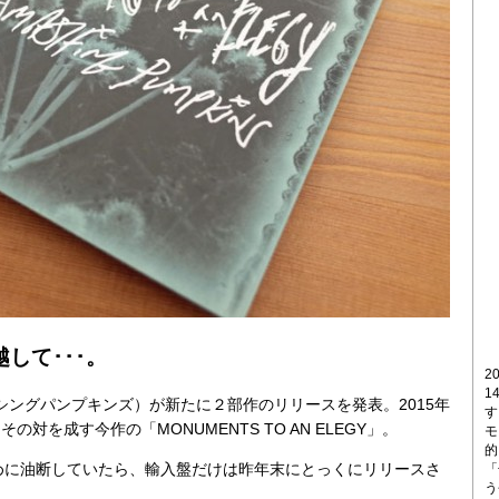
して･･･。
2
1
s（スマッシングパンプキンズ）が新たに２部作のリリースを発表。2015年
す
その対を成す今作の「MONUMENTS TO AN ELEGY」。
モ
的
めに油断していたら、輸入盤だけは昨年末にとっくにリリースさ
「
う