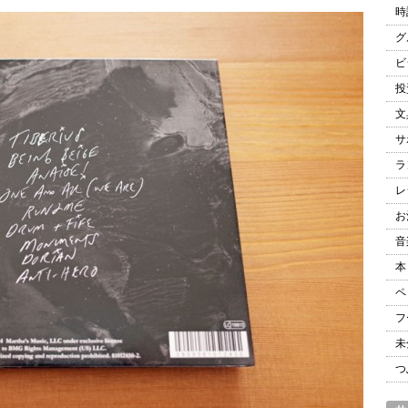
時
グ
ビ
投
文
サ
ラ
レ
お
音
本
ペ
フ
未
つ