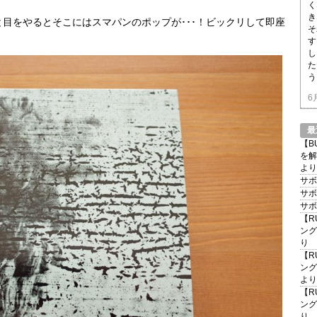
く
き
目をやるとそこにはスマパンのポップが･･･！ビックリして即座
そ
す
し
た
う
6
最
【B
を解
より
サボ
サボ
サボ
【R
ング
り
【R
ング
より
【R
ング
り