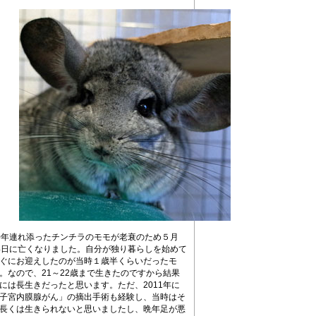
0年連れ添ったチンチラのモモが老衰のため５月
4日に亡くなりました。自分が独り暮らしを始めて
ぐにお迎えしたのが当時１歳半くらいだったモ
。なので、21～22歳まで生きたのですから結果
には長生きだったと思います。ただ、2011年に
子宮内膜腺がん」の摘出手術も経験し、当時はそ
長くは生きられないと思いましたし、晩年足が悪