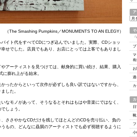
ア
ア
ー
カ
そ
（The Smashing Pumpkins／MONUMENTS TO AN ELEGY）
イ
「
バイト代をすべてCDにつぎ込んでいました。実際、CDショッ
ブ
ブ
が幸せでした。店員でもあり、お店にとっては上客でもありまし
マ
有
ドやアーティストを見つけては、献身的に買い続け、結果、購入
お
式に膨れ上がる始末。
過
良かったからといって次作が必ずしも良い訳ではないですから、
カ
りました。
カ
たいなモノがあって、そうなるとそれはもはや音楽にではなく、
日
のでしょう。
靴
、ささやかなCDだけを残してほとんどのCDを売り払い、負の
フ
いうもの、どんなに贔屓のアーティストでも必ず視聴するように
小