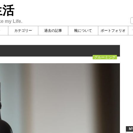
生活
ke my Life.
介
カテゴリー
過去の記事
靴について
ポートフォリオ
グルーミング
M