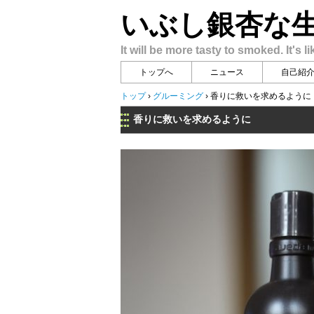
いぶし銀杏な
It will be more tasty to smoked. It's li
トップへ
ニュース
自己紹
トップ
›
グルーミング
›
香りに救いを求めるように
香りに救いを求めるように