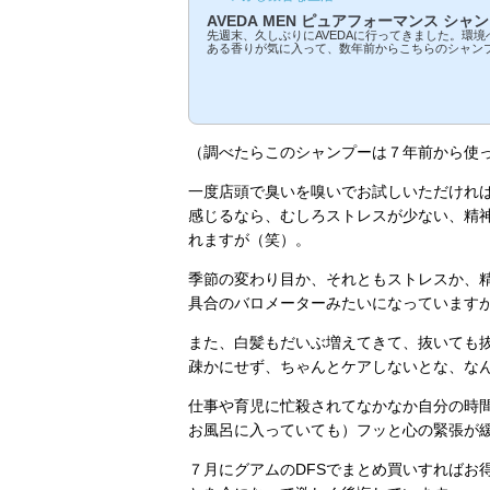
AVEDA MEN ピュアフォーマンス シャ
先週末、久しぶりにAVEDAに行ってきました。環
ある香りが気に入って、数年前からこちらのシャン
ランス）、ヘアワックスなどを使っています。中で
のがシャンプー。今回はそのシャンプーが切れたので
シャンプー、CRADLE TO CRADLE（C2C ゆり
ールド認証を取得した製品ということ。以前から使
めて知りました。最近のことかな？ C2Cは「廃棄
に環境に配慮した製品を生み出...
（調べたらこのシャンプーは７年前から使
一度店頭で臭いを嗅いでお試しいただけれ
感じるなら、むしろストレスが少ない、精
れますが（笑）。
季節の変わり目か、それともストレスか、
具合のバロメーターみたいになっています
また、白髪もだいぶ増えてきて、抜いても
疎かにせず、ちゃんとケアしないとな、な
仕事や育児に忙殺されてなかなか自分の時
お風呂に入っていても）フッと心の緊張が
７月にグアムのDFSでまとめ買いすればお