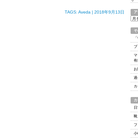
TAGS:
Aveda
| 2018年9月13日
ア
ア
ー
カ
そ
イ
「
ブ
ブ
マ
有
お
過
カ
カ
日
靴
フ
小