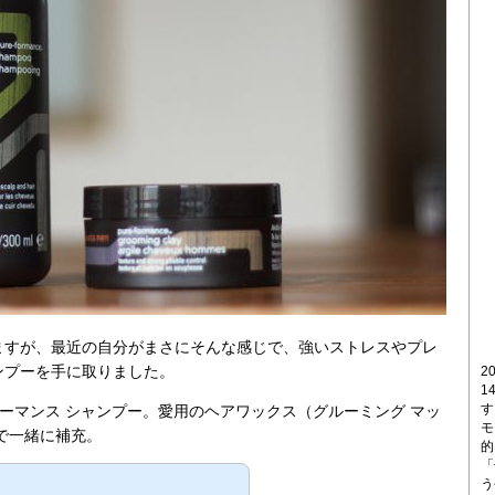
ますが、最近の自分がまさにそんな感じで、強いストレスやプレ
ンプーを手に取りました。
2
1
す
フォーマンス シャンプー。愛用のヘアワックス（グルーミング マッ
モ
で一緒に補充。
的
「
う