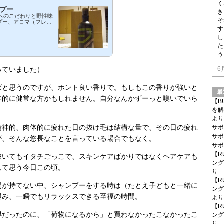
く
ンプー
き
境へのこだわりと野性味
そ
プー、アロマ（フレグ
も特に気に入っている
す
、買い足しに。 この
し
かごからゆりかごへ）のゴ
た
っていましたが今回初
」の概念をなくすととも
う
っていました）
6
ばと思うのですが、ホント良い香りで。もしもこの香りが強いと
最
神的に健常な方かもしれません。自分なんかずーっと嗅いでいら
【B
を解
より
精神的、肉体的に疲れた日の抜け毛は結構な量で、その日の疲れ
サボ
サボ
が、そんな悠長なことを言っている場合でもなく。
サボ
【R
抜いてもイタチごっこで、スキンケアばかりではなくヘアケアも
ング
んて思う今日この頃。
り
【R
間が持てない中、シャンプーをする時は（たとえ子どもと一緒に
ング
緩み、一瞬でもリラックスできる至福の時間。
より
【R
得だったのに、「荷物になるから」と買わなかったこなかったこ
ング
り