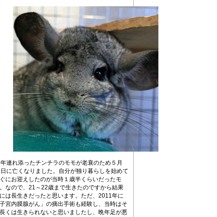
0年連れ添ったチンチラのモモが老衰のため５月
4日に亡くなりました。自分が独り暮らしを始めて
ぐにお迎えしたのが当時１歳半くらいだったモ
。なので、21～22歳まで生きたのですから結果
には長生きだったと思います。ただ、2011年に
子宮内膜腺がん」の摘出手術も経験し、当時はそ
長くは生きられないと思いましたし、晩年足が悪