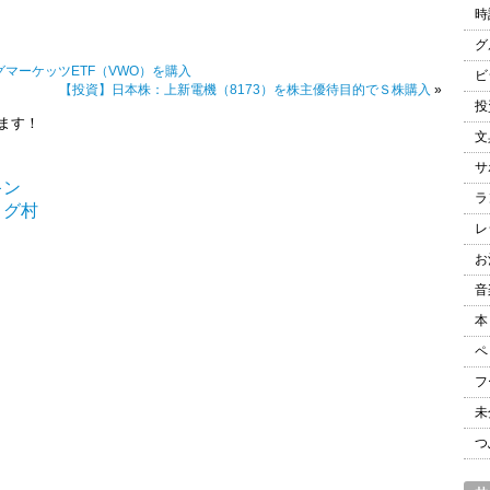
時
グ
グマーケッツETF（VWO）を購入
ビ
【投資】日本株：上新電機（8173）を株主優待目的でＳ株購入
»
投
ます！
文
et
ne
サ
ラ
レ
お
音
本
ペ
フ
未
つ