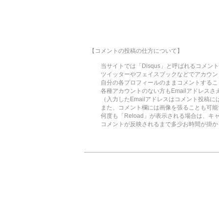
【コメントの投稿の仕方について】
当サイトでは「Disqus」と呼ばれるコメン
ツイッターやフェイスブックなどでアカウント
自分の各プロフィールのままコメントするこ
各種アカウントのない方もEmailアドレスさ
（入力したEmailアドレスはコメント投稿に
また、コメント欄には画像を張ることも可能
何度も「Reload」が表示される場合は、キ
コメントが反映されるまで多少お時間が掛かる