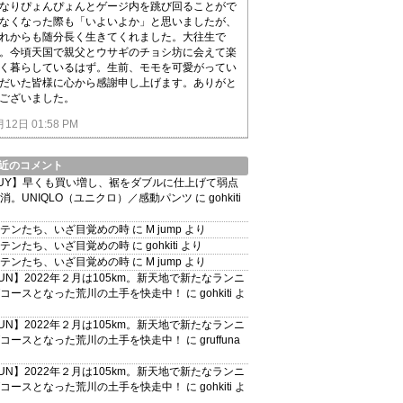
なりぴょんぴょんとゲージ内を跳び回ることがで
なくなった際も「いよいよか」と思いましたが、
れからも随分長く生きてくれました。大往生で
。今頃天国で親父とウサギのチョシ坊に会えて楽
く暮らしているはず。生前、モモを可愛がってい
だいた皆様に心から感謝申し上げます。ありがと
ございました。
月12日 01:58 PM
近のコメント
UY】早くも買い増し、裾をダブルに仕上げて弱点
消。UNIQLO（ユニクロ）／感動パンツ
に
gohkiti
テンたち、いざ目覚めの時
に
M jump
より
テンたち、いざ目覚めの時
に
gohkiti
より
テンたち、いざ目覚めの時
に
M jump
より
UN】2022年２月は105km。新天地で新たなランニ
コースとなった荒川の土手を快走中！
に
gohkiti
よ
UN】2022年２月は105km。新天地で新たなランニ
コースとなった荒川の土手を快走中！
に
gruffuna
UN】2022年２月は105km。新天地で新たなランニ
コースとなった荒川の土手を快走中！
に
gohkiti
よ