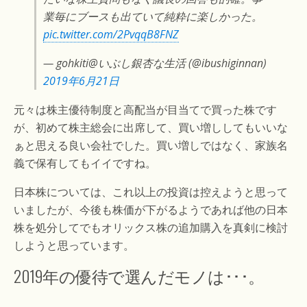
業毎にブースも出ていて純粋に楽しかった。
pic.twitter.com/2PvqqB8FNZ
— gohkiti@いぶし銀杏な生活 (@ibushiginnan)
2019年6月21日
元々は株主優待制度と高配当が目当てで買った株です
が、初めて株主総会に出席して、買い増ししてもいいな
ぁと思える良い会社でした。買い増しではなく、家族名
義で保有してもイイですね。
日本株については、これ以上の投資は控えようと思って
いましたが、今後も株価が下がるようであれば他の日本
株を処分してでもオリックス株の追加購入を真剣に検討
しようと思っています。
2019年の優待で選んだモノは･･･。