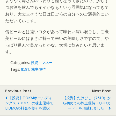
ようやく嫁さんのつわりも軽くなってきたので、少しず
つお酒を飲んでもイイかなぁという雰囲気になってきて
おり、大丈夫そうな日は日ごろの自分へのご褒美的にい
ただいています。
缶ビールとは違いコクがあって味わい深い喉ごし。ご褒
美ビールにはまさに持って来いの美味しさですので、や
っぱり選んで良かったかな。大切に飲みたいと思いま
す。
Categories:
投資・マネー
Tags:
8591
,
株主優待
Previous Post
Next Post
【投資】TOKAIホールディ
【投資】たけびし（7510）か
ングス（3167）の株主優待で
ら初めての株主優待（QUOカ
LIBMOの料金を割引を選択
ード）を頂戴しました！