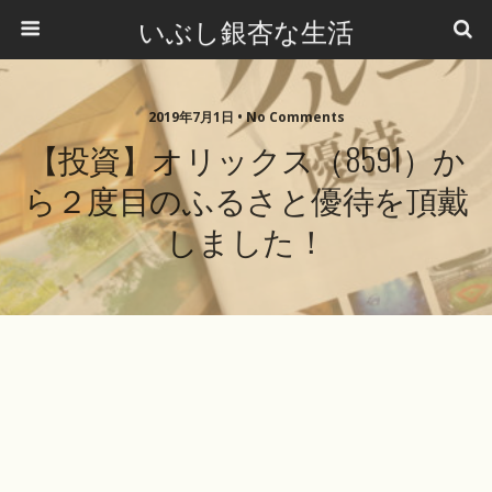
いぶし銀杏な生活
2019年7月1日 •
No Comments
【投資】オリックス（8591）か
ら２度目のふるさと優待を頂戴
しました！