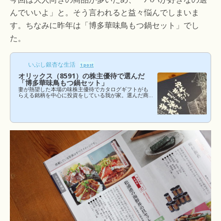
んでいいよ」と。そう言われると益々悩んでしまいま
す。ちなみに昨年は「博多華味鳥もつ鍋セット」でし
た。
いぶし銀杏な生活
1 post
オリックス（8591）の株主優待で選んだ
「博多華味鳥もつ鍋セット」
妻が熱望した本場の味株主優待でカタログギフトがも
らえる銘柄を中心に投資をしている我が家。選んだ商
品が続々と届いています。先日、KDDI（9433）の「立
山名水豚 味噌漬け」が届いたに続き、オリックス（859
1）からも商品が到着しました！今回は嫁さんたっての
希望で「博多 華味鳥 もつ鍋セット」をチョイス。以前
から一度は食べてみたかった、とのこと。株主優待で
カタログギフトがもらえる銘柄に投資をしているの
も、家族に喜んでもらいたいためですので、家族から
「これが欲しい！」という声が上がるのは嬉しいこと
です。 （...