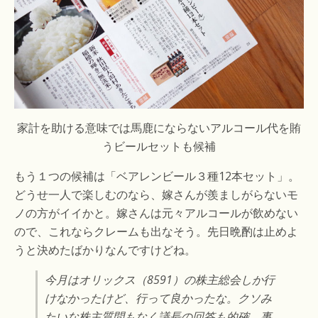
家計を助ける意味では馬鹿にならないアルコール代を賄
うビールセットも候補
もう１つの候補は「ベアレンビール３種12本セット」。
どうせ一人で楽しむのなら、嫁さんが羨ましがらないモ
ノの方がイイかと。嫁さんは元々アルコールが飲めない
ので、これならクレームも出なそう。先日晩酌は止めよ
うと決めたばかりなんですけどね。
今月はオリックス（8591）の株主総会しか行
けなかったけど、行って良かったな。クソみ
たいな株主質問もなく議長の回答も的確。事