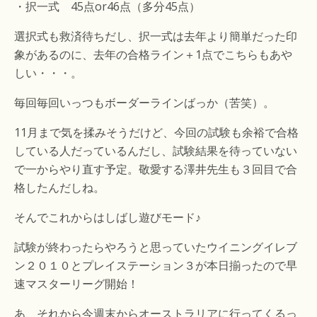
・択一式 45点or46点（多分45点）
選択式も救済待ちだし、択一式は去年より簡単だった印
象があるのに、去年の合格ライン＋1点でこちらもあや
しい・・・。
毎回毎回いっつもボーダーラインばっか（苦笑）。
11月まで気を揉みそうだけど、今回の試験も余裕で合格
している人だっているんだし、試験結果を待っていない
で一からやり直す予定。敬愛する澤井先生も３回目で合
格したんだしね。
そんでこれからはしばし遊びモード♪
試験が終わったらやろうと思っていたウイニングイレブ
ン２０１０とプレイステーション３が本日揃ったので早
速マスターリーグ開始！
あ、それから今週末からオーストラリアに行ってくるっ