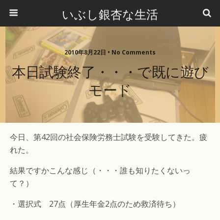
いぶし銀杏な生活
2010年8月22日 •
No Comments
本日試験終了・・・で既に遊び
モード
今日、第42回の社会保険労務士試験を受験してきた。疲
れた。
結果ですかこんな感じ（・・・誰も知りたくないっ
て？）
・選択式 27点（厚生年金2点のため救済待ち）