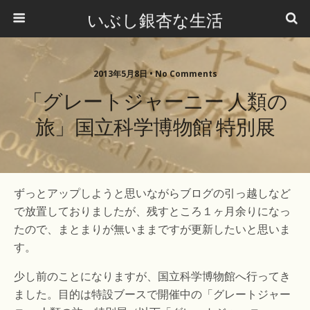
いぶし銀杏な生活
2013年5月8日 •
No Comments
「グレートジャーニー 人類の
旅」国立科学博物館 特別展
ずっとアップしようと思いながらブログの引っ越しなど
で放置しておりましたが、残すところ１ヶ月余りになっ
たので、まとまりが無いままですが更新したいと思いま
す。
少し前のことになりますが、国立科学博物館へ行ってき
ました。目的は特設ブースで開催中の「グレートジャー