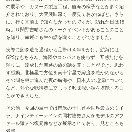
の展示や、カヌーの製造工程、航海の様子などが多く紹
介されており、大変興味深く一度見ておかねばと。さら
に、行く直前まで知らなかったのですが、訪れた日は18
時より関野吉晴さんのトークイベントがあることのこと
を知り、幸運にも生の話を聞くことができました。
実際に船を造る過程から足掛け４年をかけ、航海には
GPSはもちろん、海図やコンパスも使わず、五感だけを
頼りに、達成した海路の旅の話を聞くことができ、思わ
ず感動。北極星で方位を南十字星で緯度を確かめながら
その間を東に進んだ夜の航海や、日本人の起源について
など、熱心な聴講者に交じって興味深い話を堪能するこ
とができました。
その他、今回の展示では南米の干し首や世界最古のミイ
ラ、ナインティーナインの岡村隆史さんがモデルのアフ
ァール猿人の復元像などが展示されており、見どころも
満載。