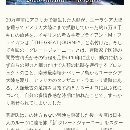
20万年前にアフリカで誕生した人類が、ユーラシア大陸
を通ってアメリカ大陸にまで拡散していった約５万３千
キロの旅路を、イギリスの考古学者ブライアン・M・フ
ェイガンは「THE GREAT JOURNEY」と名付けた。そし
て今回の「グレートジャーニー」とは、冒険家で医師の
関野吉晴氏がその行程を足掛け10年に渡り、動力に頼ら
ず自らの脚力と腕力だけで人類の軌跡を遡行するプロジ
ェクトのこと。南米最南端ナバリーノ島からユーラシア
大陸を渡り、アフリカのタンザニア・ラエトリ遺跡にあ
る、人類最古の足跡を目指す約５万３千キロに及ぶ旅に
ついて、自分の多情多感な時期に触れたことで、すっか
り魅せられてしまいました。
関野氏はこの途方もない冒険を踏破した後、今度は日本
人のルーツに迫る旅「新 グレートジャーニー」をスター
トさせ、「北方ルート」、「南洋ルート」、「海洋ルー