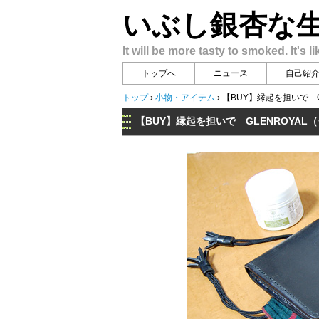
いぶし銀杏な
It will be more tasty to smoked. It's li
トップへ
ニュース
自己紹
トップ
›
小物・アイテム
›
【BUY】縁起を担いで GL
【BUY】縁起を担いで GLENROYAL（