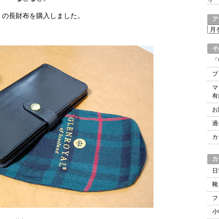
ル）の長財布を購入しました。
ア
ア
ー
カ
そ
イ
「
ブ
ブ
マ
有
お
過
カ
カ
日
靴
フ
小