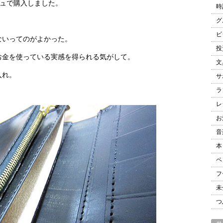
タージュで購入しました。
時
グ
ビ
ないってのがよかった。
投
お金を使っている実感を得られる気がして。
文
入れ。
サ
ラ
レ
お
音
本
ペ
フ
未
つ