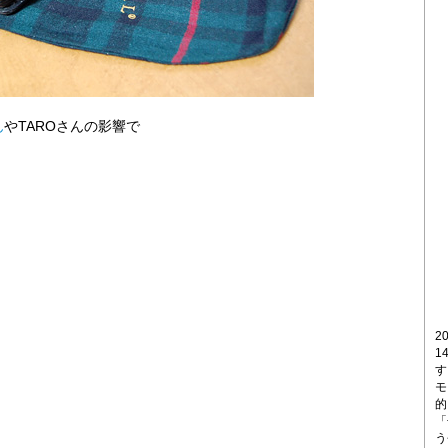
ん
やTAROさんの影響で
2
1
す
モ
的
「
う