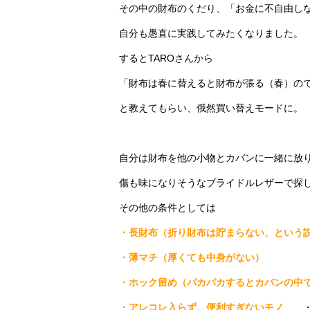
その中の財布のくだり、「お金に不自由し
自分も愚直に実践してみたくなりました。
するとTAROさんから
「財布は春に替えると財布が張る（春）の
と教えてもらい、俄然買い替えモードに。
自分は財布を他の小物とカバンに一緒に放
傷も味になりそうなブライドルレザーで探
その他の条件としては
・長財布（折り財布は貯まらない、という
・薄マチ（厚くても中身がない）
・ホック留め（パカパカするとカバンの中
・アレコレ入らず、便利すぎないモノ
・・