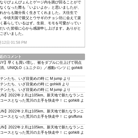
なりぴょんぴょんとゲージ内を跳び回ることがで
なくなった際も「いよいよか」と思いましたが、
れからも随分長く生きてくれました。大往生で
。今頃天国で親父とウサギのチョシ坊に会えて楽
く暮らしているはず。生前、モモを可愛がってい
だいた皆様に心から感謝申し上げます。ありがと
ございました。
月12日 01:58 PM
近のコメント
UY】早くも買い増し、裾をダブルに仕上げて弱点
消。UNIQLO（ユニクロ）／感動パンツ
に
gohkiti
テンたち、いざ目覚めの時
に
M jump
より
テンたち、いざ目覚めの時
に
gohkiti
より
テンたち、いざ目覚めの時
に
M jump
より
UN】2022年２月は105km。新天地で新たなランニ
コースとなった荒川の土手を快走中！
に
gohkiti
よ
UN】2022年２月は105km。新天地で新たなランニ
コースとなった荒川の土手を快走中！
に
gruffuna
UN】2022年２月は105km。新天地で新たなランニ
コースとなった荒川の土手を快走中！
に
gohkiti
よ