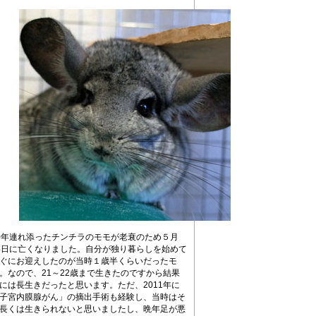
0年連れ添ったチンチラのモモが老衰のため５月
4日に亡くなりました。自分が独り暮らしを始めて
ぐにお迎えしたのが当時１歳半くらいだったモ
。なので、21～22歳まで生きたのですから結果
には長生きだったと思います。ただ、2011年に
子宮内膜腺がん」の摘出手術も経験し、当時はそ
長くは生きられないと思いましたし、晩年足が悪