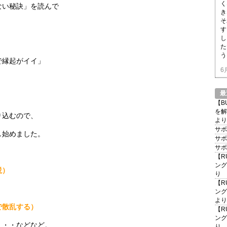
く
ない秘訣」を読んで
き
そ
す
し
た
う
で縁起がイイ」
6
最
【B
を解
り込むので、
より
サボ
し始めました。
サボ
サボ
【R
ング
説）
り
【R
ング
より
で散乱する）
【R
ング
・などなど。
り