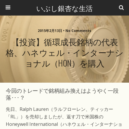
いぶし銀杏な生活
2015年2月13日 •
No Comments
【投資】循環成長銘柄の代表
格、ハネウェル・インターナシ
ョナル（HON）を購入
今回のトレードで銘柄組み換えはようやく一段
落･･･？
先日、Ralph Lauren（ラルフローレン、ティッカー
「RL」）を売却しましたが、返す刀で米国株の
Honeywell International（ハネウェル・インターナショ