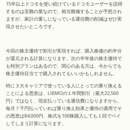
15年以上ドコモを使い続けているドコモユーザーを説得
するのは至難の業なので、相当難儀することが予想され
ますが、家計の重しになっている通信費の削減はぜひ実
現させたいところです。
今回の株主優待で割引が実現すれば、購入株価の約半分
が還元される計算になります。次の半年後の株主優待で
も特別プランはあるので、関心のある方は、今からでも
株主優待目当てで購入されてもいいかもしれません。
特に３大キャリアで使っている人にとっての乗り換える
ことによる恩恵は、LIBMOの１年間割引（最大22,560
円）ではなく、現在払っている通信費になりますから、
毎月７千円払っていれば乗り換え効果と優待の適用でそ
の恩恵は84,000円、株式を100株購入しても１回でペイ
してしまう計算になります。