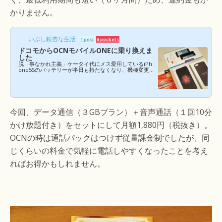
かりません。
いぶし銀杏な生活
1 post
6 pockets
ドコモからOCNモバイルONEに乗り換えま
した
脱「事なかれ主義」ケータイ代にメス愛用しているiPh
one5Sのバッテリーが半日も持たなくなり、機種変更
を検討し始めたのは昨年の夏頃のこと。しかし、機種
変更をすると旧プランとなってしまったドコモの「タ
イプＸｉにねん」を引き継ぐことができず、今まで以
上に料金が上がってしまうため、自分でバッテリーを
交換して凌いできましたが、この１月に晴れて２年縛
りの拘束から一時的に解放されることからドコモを解
今回、データ通信（３GBプラン）＋音声通話（１回10分
約することにしました。機種変更をすれば料金は上が
るし、せっかくバッテリーを交換して機種変更をしな
かけ放題付き）をセットにして月額1,880円（税抜き）。
くても今のまま高...
OCNの時は通話パックはつけず従量課金制でしたが、同
じくらいの料金で気軽に電話しやすくなったことを考え
ればお得かもしれません。