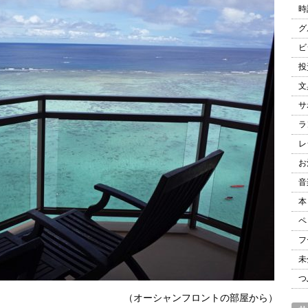
時
グ
ビ
投
文
サ
ラ
レ
お
音
本
ペ
フ
未
つ
（オーシャンフロントの部屋から）