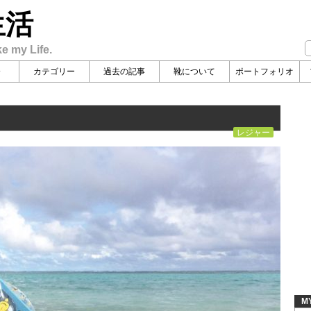
生活
ke my Life.
介
カテゴリー
過去の記事
靴について
ポートフォリオ
レジャー
M