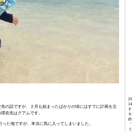
2
1
だ先の話ですが、２月も始まったばかりの頃にはすでに計画を立
す
の滞在先はグアムです。
モ
的
に行った地ですが、本当に気に入ってしまいました。
「
う