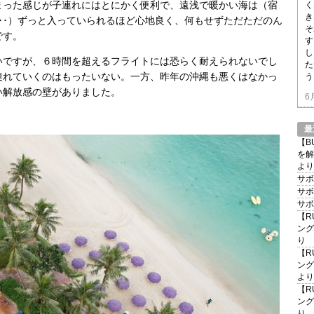
まった感じが子連れにはとにかく便利で、遠浅で暖かい海は（宿
く
き
･･）ずっと入っていられるほど心地良く、何もせずただただのん
そ
です。
す
し
いですが、６時間を超えるフライトには恐らく耐えられないでし
た
連れていくのはもったいない。一方、昨年の沖縄も悪くはなかっ
う
い解放感の壁がありました。
6
最
【B
を解
より
サボ
サボ
サボ
【R
ング
り
【R
ング
より
【R
ング
り