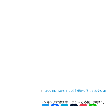
«
TOKAI HD（3167）の株主優待を使って格安S
ランキングに参加中。ポチッと応援、お願いし