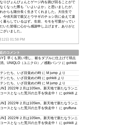
なりぴょんぴょんとゲージ内を跳び回ることがで
なくなった際も「いよいよか」と思いましたが、
れからも随分長く生きてくれました。大往生で
。今頃天国で親父とウサギのチョシ坊に会えて楽
く暮らしているはず。生前、モモを可愛がってい
だいた皆様に心から感謝申し上げます。ありがと
ございました。
月12日 01:58 PM
近のコメント
UY】早くも買い増し、裾をダブルに仕上げて弱点
消。UNIQLO（ユニクロ）／感動パンツ
に
gohkiti
テンたち、いざ目覚めの時
に
M jump
より
テンたち、いざ目覚めの時
に
gohkiti
より
テンたち、いざ目覚めの時
に
M jump
より
UN】2022年２月は105km。新天地で新たなランニ
コースとなった荒川の土手を快走中！
に
gohkiti
よ
UN】2022年２月は105km。新天地で新たなランニ
コースとなった荒川の土手を快走中！
に
gruffuna
UN】2022年２月は105km。新天地で新たなランニ
コースとなった荒川の土手を快走中！
に
gohkiti
よ