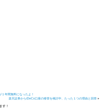
IMが１年間無料になったよ！
楽天証券からiDeCo口座の移管を検討中、たった１つの理由と回答
»
ます！