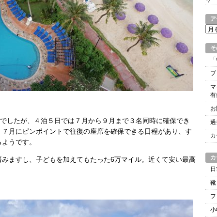
ア
ア
ー
カ
そ
イ
「
ブ
ブ
マ
有
お
かでしたが、４泊５日では７月から９月まで３名同時に確保でき
過
く７月にピンポイントで往復の座席を確保できる日程があり、す
カ
るようです。
カ
済みますし、子どもを加えてもたった6万マイル。近くて安い最高
日
靴
フ
小