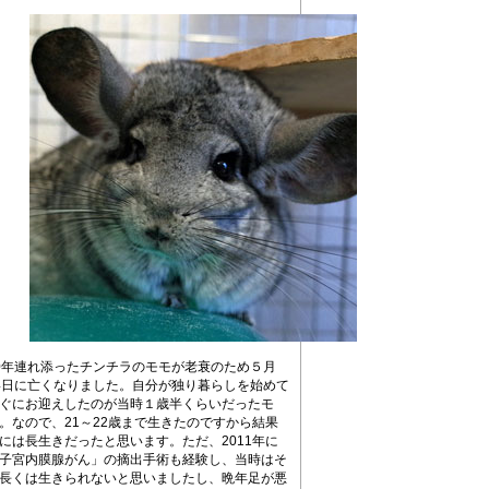
0年連れ添ったチンチラのモモが老衰のため５月
4日に亡くなりました。自分が独り暮らしを始めて
ぐにお迎えしたのが当時１歳半くらいだったモ
。なので、21～22歳まで生きたのですから結果
には長生きだったと思います。ただ、2011年に
子宮内膜腺がん」の摘出手術も経験し、当時はそ
長くは生きられないと思いましたし、晩年足が悪