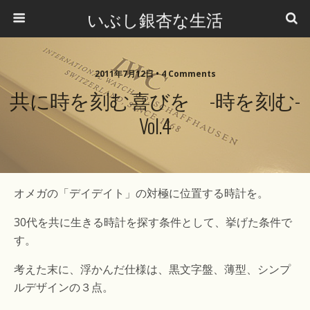
いぶし銀杏な生活
2011年7月12日 •
4 Comments
共に時を刻む喜びを -時を刻む-
Vol.4
オメガの「デイデイト」の対極に位置する時計を。
30代を共に生きる時計を探す条件として、挙げた条件で
す。
考えた末に、浮かんだ仕様は、黒文字盤、薄型、シンプ
ルデザインの３点。