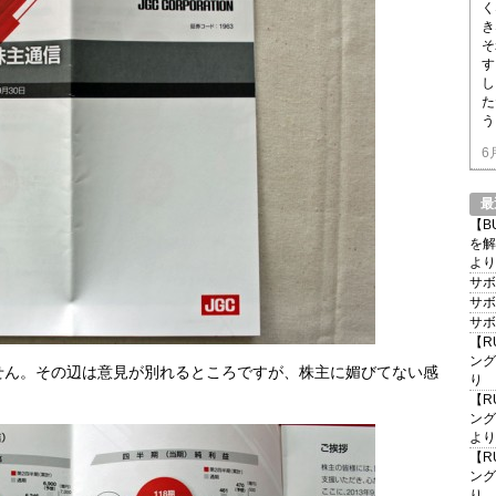
く
き
そ
す
し
た
う
6
最
【B
を解
より
サボ
サボ
サボ
【R
ング
せん。その辺は意見が別れるところですが、株主に媚びてない感
り
【R
ング
より
【R
ング
り