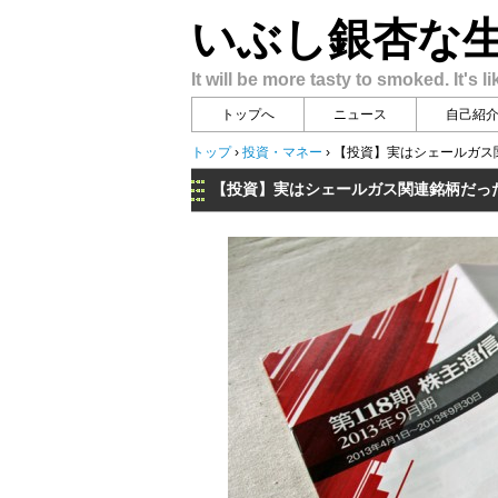
いぶし銀杏な
It will be more tasty to smoked. It's li
トップへ
ニュース
自己紹
トップ
›
投資・マネー
›
【投資】実はシェールガス関
【投資】実はシェールガス関連銘柄だった