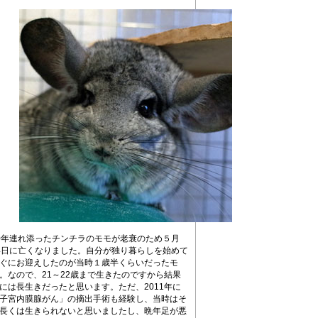
0年連れ添ったチンチラのモモが老衰のため５月
4日に亡くなりました。自分が独り暮らしを始めて
ぐにお迎えしたのが当時１歳半くらいだったモ
。なので、21～22歳まで生きたのですから結果
には長生きだったと思います。ただ、2011年に
子宮内膜腺がん」の摘出手術も経験し、当時はそ
長くは生きられないと思いましたし、晩年足が悪