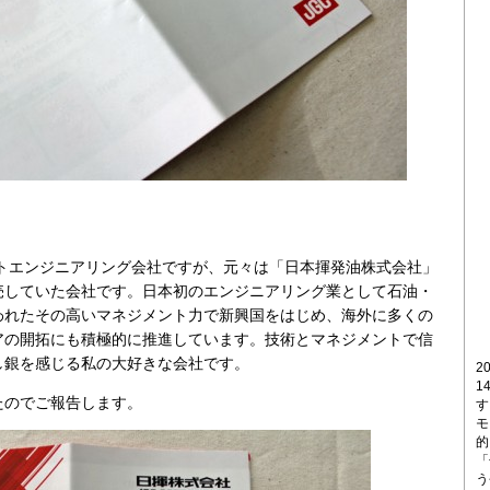
。
トエンジニアリング会社ですが、元々は「日本揮発油株式会社」
売していた会社です。日本初のエンジニアリング業として石油・
われたその高いマネジメント力で新興国をはじめ、海外に多くの
アの開拓にも積極的に推進しています。技術とマネジメントで信
し銀を感じる私の大好きな会社です。
2
1
たのでご報告します。
す
モ
的
「
う