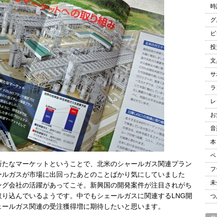
時
グ
ビ
投
文
サ
ラ
レ
お
音
本
ペ
新たなマーケットということで、北米のシャールガス関連プラン
フ
ールガスが市場に出回ったあとのことばかり気にしていました
未
ング会社の活躍があってこそ。新興国の開発案件が注目されがち
り込んでいるようです。中でもシェールガスに関連するLNG開
つ
ェールガス関連の受注獲得増に期待したいと思います。