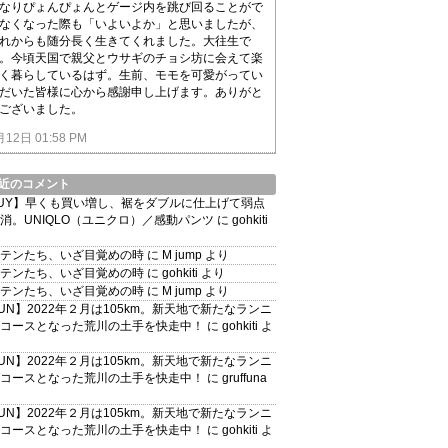
なりぴょんぴょんとゲージ内を跳び回ることがで
なくなった際も「いよいよか」と思いましたが、
れからも随分長く生きてくれました。大往生で
。今頃天国で親父とウサギのチョシ坊に会えて楽
く暮らしているはず。生前、モモを可愛がってい
だいた皆様に心から感謝申し上げます。ありがと
ございました。
月12日 01:58 PM
近のコメント
UY】早くも買い増し、裾をダブルに仕上げて弱点
消。UNIQLO（ユニクロ）／感動パンツ
に
gohkiti
テンたち、いざ目覚めの時
に
M jump
より
テンたち、いざ目覚めの時
に
gohkiti
より
テンたち、いざ目覚めの時
に
M jump
より
UN】2022年２月は105km。新天地で新たなランニ
コースとなった荒川の土手を快走中！
に
gohkiti
よ
UN】2022年２月は105km。新天地で新たなランニ
コースとなった荒川の土手を快走中！
に
gruffuna
UN】2022年２月は105km。新天地で新たなランニ
コースとなった荒川の土手を快走中！
に
gohkiti
よ