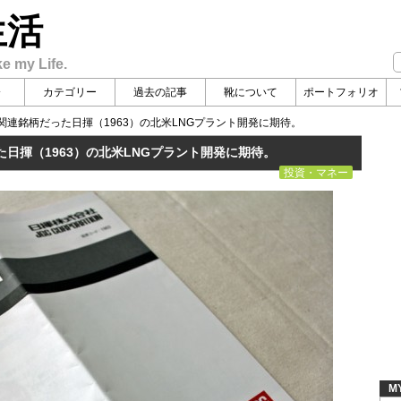
生活
ke my Life.
介
カテゴリー
過去の記事
靴について
ポートフォリオ
連銘柄だった日揮（1963）の北米LNGプラント開発に期待。
日揮（1963）の北米LNGプラント開発に期待。
投資・マネー
M