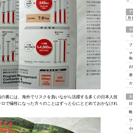
ア
ア
ー
カ
そ
イ
「
ブ
ブ
マ
有
お
過
カ
績の裏には、海外でリスクを負いながら活躍する多くの日本人技
カ
テロで犠牲になった方々のことはずっと心にとどめておかなけれ
日
靴
フ
小