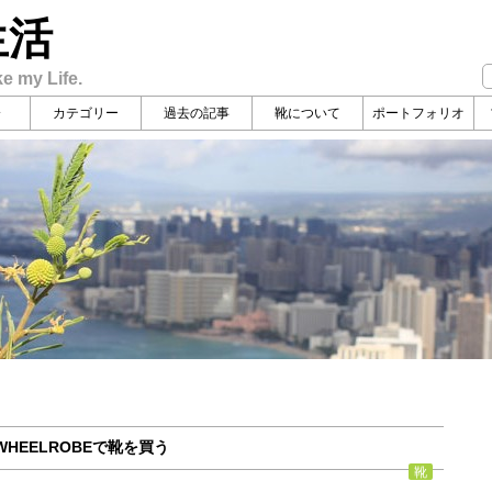
生活
ke my Life.
介
カテゴリー
過去の記事
靴について
ポートフォリオ
HEELROBEで靴を買う
靴