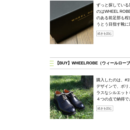
ずっと探している
のはWHEEL R
のある前足部も程
うとう目指す靴に
続きを読む
【BUY】WHEELROBE（ウィールローブ）／
購入したのは、#1
デザインで、ボリ
ラスなシルエット
４つの点で納得で
続きを読む