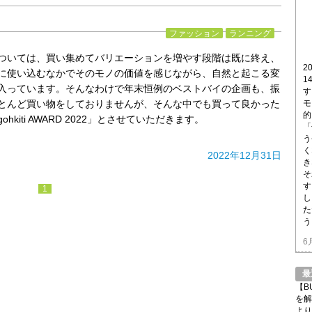
ファッション
ランニング
ついては、買い集めてバリエーションを増やす段階は既に終え、
2
に使い込むなかでそのモノの価値を感じながら、自然と起こる変
1
入っています。そんなわけで年末恒例のベストバイの企画も、振
す
とんど買い物をしておりませんが、そんな中でも買って良かった
モ
的
hkiti AWARD 2022」とさせていただきます。
「
う
く
2022年12月31日
き
そ
す
1
し
た
う
6
最
【B
を解
より