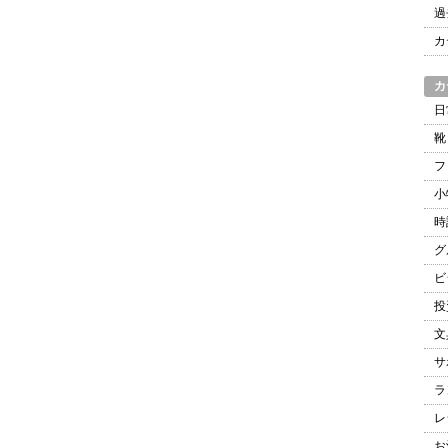
過
カ
カ
日
靴
フ
小
時
グ
ビ
投
文
サ
ラ
レ
お