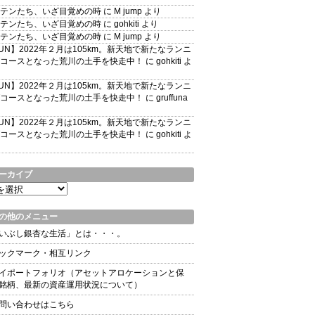
テンたち、いざ目覚めの時
に
M jump
より
テンたち、いざ目覚めの時
に
gohkiti
より
テンたち、いざ目覚めの時
に
M jump
より
UN】2022年２月は105km。新天地で新たなランニ
コースとなった荒川の土手を快走中！
に
gohkiti
よ
UN】2022年２月は105km。新天地で新たなランニ
コースとなった荒川の土手を快走中！
に
gruffuna
UN】2022年２月は105km。新天地で新たなランニ
コースとなった荒川の土手を快走中！
に
gohkiti
よ
ーカイブ
の他のメニュー
いぶし銀杏な生活」とは・・・。
ックマーク・相互リンク
イポートフォリオ（アセットアロケーションと保
銘柄、最新の資産運用状況について）
問い合わせはこちら