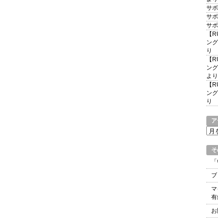
サボ
サボ
サボ
【R
ング
り
【R
ング
より
【R
ング
り
ア
ア
ー
カ
そ
イ
「
ブ
ブ
マ
有
お