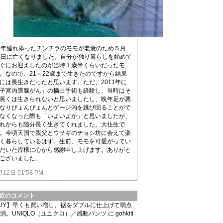
0年連れ添ったチンチラのモモが老衰のため５月
4日に亡くなりました。自分が独り暮らしを始めて
ぐにお迎えしたのが当時１歳半くらいだったモ
。なので、21～22歳まで生きたのですから結果
には長生きだったと思います。ただ、2011年に
子宮内膜腺がん」の摘出手術も経験し、当時はそ
長くは生きられないと思いましたし、晩年足が悪
なりぴょんぴょんとゲージ内を跳び回ることがで
なくなった際も「いよいよか」と思いましたが、
れからも随分長く生きてくれました。大往生で
。今頃天国で親父とウサギのチョシ坊に会えて楽
く暮らしているはず。生前、モモを可愛がってい
だいた皆様に心から感謝申し上げます。ありがと
ございました。
月12日 01:58 PM
近のコメント
UY】早くも買い増し、裾をダブルに仕上げて弱点
消。UNIQLO（ユニクロ）／感動パンツ
に
gohkiti