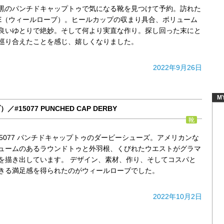
黒のパンチドキャップトゥで気になる靴を見つけて予約。訪れた
OBE（ウィールローブ）。ヒールカップの収まり具合、ボリューム
良いゆとりで絶妙。そして何より実直な作り。探し回った末にと
巡り合えたことを感じ、嬉しくなりました。
2022年9月26日
M
#15077 PUNCHED CAP DERBY
靴
5077 パンチドキャップトゥのダービーシューズ。アメリカンな
ュームのあるラウンドトゥと外羽根、くびれたウエストがグラマ
を描き出しています。 デザイン、素材、作り、そしてコスパと
きる満足感を得られたのがウィールローブでした。
2022年10月2日