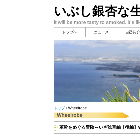
いぶし銀杏な
It will be more tasty to smoked. It's li
トップへ
ニュース
自己紹
トップ
›
Wheelrobe
Wheelrobe
革靴をめぐる冒険～いざ浅草編【後編】W