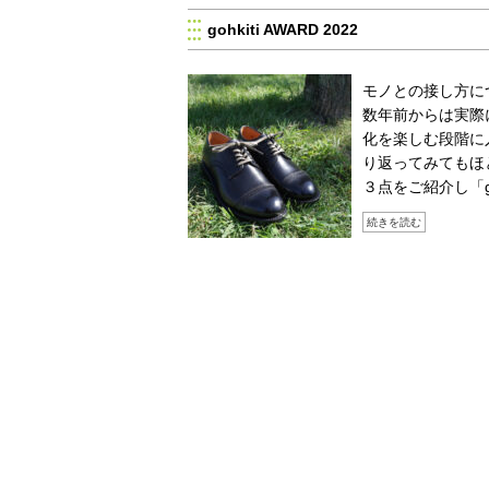
gohkiti AWARD 2022
モノとの接し方に
数年前からは実際
化を楽しむ段階に
り返ってみてもほ
３点をご紹介し「go
続きを読む