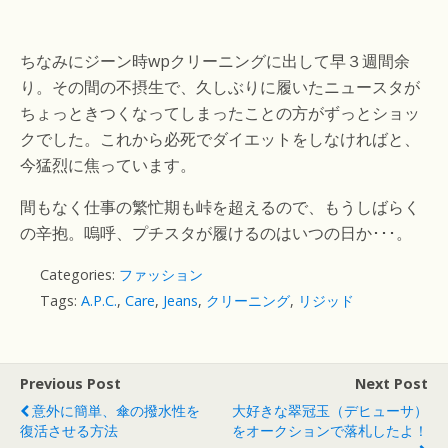
ちなみにジーン時wpクリーニングに出して早３週間余
り。その間の不摂生で、久しぶりに履いたニュースタが
ちょっときつくなってしまったことの方がずっとショッ
クでした。これから必死でダイエットをしなければと、
今猛烈に焦っています。
間もなく仕事の繁忙期も峠を超えるので、もうしばらく
の辛抱。嗚呼、プチスタが履けるのはいつの日か･･･。
Categories:
ファッション
Tags:
A.P.C.
,
Care
,
Jeans
,
クリーニング
,
リジッド
Previous Post
Next Post
意外に簡単、傘の撥水性を
大好きな翠冠玉（デヒューサ）
復活させる方法
をオークションで落札したよ！