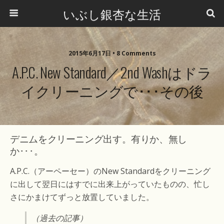
いぶし銀杏な生活
2015年6月17日 •
8 Comments
A.P.C. New Standard／2nd Washはドラ
イクリーニングで･･･その後
デニムをクリーニング出す。有りか、無し
か･･･。
A.P.C.（アーペーセー）のNew Standardをクリーニング
に出して翌日にはすでに出来上がっていたものの、忙し
さにかまけてずっと放置していました。
（過去の記事）