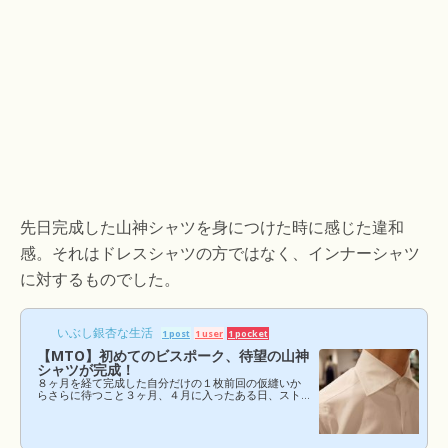
先日完成した山神シャツを身につけた時に感じた違和
感。それはドレスシャツの方ではなく、インナーシャツ
に対するものでした。
いぶし銀杏な生活
1 post
1 user
1 pocket
【MTO】初めてのビスポーク、待望の山神
シャツが完成！
８ヶ月を経て完成した自分だけの１枚前回の仮縫いか
らさらに待つこと３ヶ月、４月に入ったある日、スト
ラスブルゴから「山神シャツが完成した」とのご連絡
をいただきました。ずっと楽しみにしていただけに大
いに期待に胸を膨らませながら、早速南青山店にあるH
ouse Tailor’s Lab.（ハウステーラーズ・ラボ）にお邪