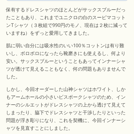
魔してきました。完成したそのシャツは、ハンガーに
掛けてあるだけでも絵になる美しいシャツで、嬉しさ
保有するドレスシャツのほとんどがサックスブルーだっ
が込み上げてきます。早速試着し、最終的なフィッテ
ィングを確認。 （無駄のない襟元から肩回り）肩の内
たこともあり、これまでユニクロの白のスーピマコット
側に入り...
ンTシャツ（３枚組で990円のモノ、現在は２枚に減って
いますね）をずっと愛用してきました。
肌に弱い自分には吸水性のいい100％コットンは有り難
いし、ボロボロになったら靴磨きにも使えるし、何より
安い。サックスブルーということもあってインナーシャ
ツが透けて見えることもなく、何の問題もありませんで
した。
しかし、今回オーダーした山神シャツはホワイト、しか
もアームホールの小さいビスポークシャツのため、イン
ナーのシルエットがドレスシャツの上から透けて見えて
しまったり、脇下でドレスシャツと干渉したりといった
問題が浮き彫りになり、これを契機に、今回インナーシ
ャツを見直すことにしました。