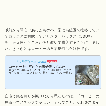
以前から関心はあったものの、常に高値圏で推移してい
て買うことに躊躇していたスターバックス（SBUX）
を、最近思うところがあり改めて購入することにしまし
た。きっかけはコーヒーの自家焙煎した経験です。
いぶし銀杏な生活
3 posts
1 pocket
コーヒーを生豆から自家焙煎してみた
兼ねてから興味があったコーヒーの自家焙煎、とうと
う手を出してしまいました。越えてはいけない一線を
越えてしまったような気持ち（苦笑）。手間とコスパ
を実際に体験して、やっぱり面倒だったらまたビタれ
ばいいや、と思い、とにかく実行してみることに。ち
なみに、水先案内人は愛読しているこちらの本を参考
にしました。豆の種類からコーヒーの淹れ方、そして
自家焙煎まで１冊にまとまっています。 最近なにかと
お世話になっているフリマサイトで新品を調達まずは
自宅で銀杏煎りを振りながら思ったのは、「コーヒーの
道具の調達。といっても購入したのは銀杏煎り器だ
け。カセットコ...
原価ってメチャクチャ安い！」ってこと。それをスタイ