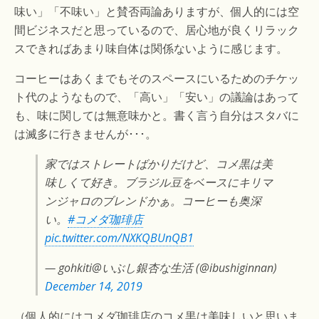
味い」「不味い」と賛否両論ありますが、個人的には空
間ビジネスだと思っているので、居心地が良くリラック
スできればあまり味自体は関係ないように感じます。
コーヒーはあくまでもそのスペースにいるためのチケッ
ト代のようなもので、「高い」「安い」の議論はあって
も、味に関しては無意味かと。書く言う自分はスタバに
は滅多に行きませんが･･･。
家ではストレートばかりだけど、コメ黒は美
味しくて好き。ブラジル豆をベースにキリマ
ンジャロのブレンドかぁ。コーヒーも奥深
い。
#コメダ珈琲店
pic.twitter.com/NXKQBUnQB1
— gohkiti@いぶし銀杏な生活 (@ibushiginnan)
December 14, 2019
（個人的にはコメダ珈琲店のコメ黒は美味しいと思いま