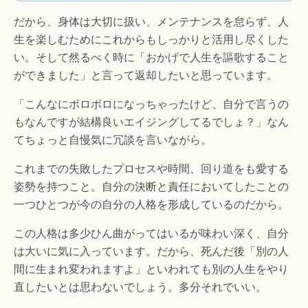
い、多くの作品に出演。誰よりも自分を俯瞰し、良い
ことも悪いこともありのままを受け入れ、時に辛いこ
だから、身体は大切に扱い、メンテナンスを怠らず、人
とも面白がる樹木さんの生き方、そして折に触れて語
られる独自の考え方や死生観に、多くの人が引き寄せ
生を楽しむためにこれからもしっかりと活用し尽くした
られ、共感を集めま...
い。そして然るべく時に「おかげで人生を謳歌すること
ができました」と言って返却したいと思っています。
「こんなにボロボロになっちゃったけど、自分で言うの
もなんですが結構良いエイジングしてるでしょ？」なん
てちょっと自慢気に冗談を言いながら。
これまでの失敗したプロセスや時間、回り道をも愛する
姿勢を持つこと。自分の決断と責任においてしたことの
一つひとつが今の自分の人格を形成しているのだから。
この人格は多少ひん曲がってはいるが味わい深く、自分
は大いに気に入っています。だから、死んだ後「別の人
間に生まれ変われますよ」といわれても別の人生をやり
直したいとは思わないでしょう。多分それでいい。