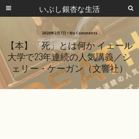
いぶし銀杏な生活
2020年2月7日 •
No Comments
【本】「死」とは何か イェール
大学で23年連続の人気講義／シ
ェリー・ケーガン（文響社）