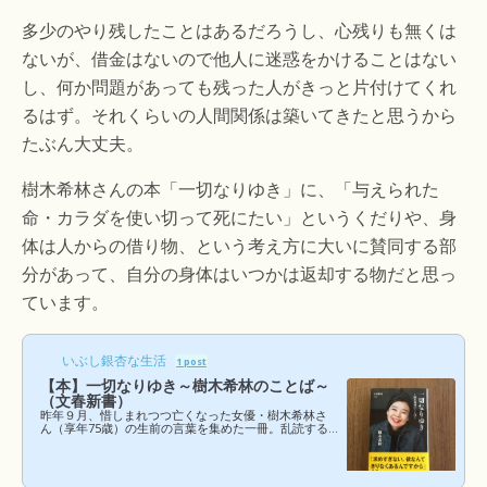
多少のやり残したことはあるだろうし、心残りも無くは
ないが、借金はないので他人に迷惑をかけることはない
し、何か問題があっても残った人がきっと片付けてくれ
るはず。それくらいの人間関係は築いてきたと思うから
たぶん大丈夫。
樹木希林さんの本「一切なりゆき」に、「与えられた
命・カラダを使い切って死にたい」というくだりや、身
体は人からの借り物、という考え方に大いに賛同する部
分があって、自分の身体はいつかは返却する物だと思っ
ています。
いぶし銀杏な生活
1 post
【本】一切なりゆき～樹木希林のことば～
（文春新書）
昨年９月、惜しまれつつ亡くなった女優・樹木希林さ
ん（享年75歳）の生前の言葉を集めた一冊。乱読する
本の中でも特に異彩を放ち、語られる言葉に笑いと安
堵感をもたらすと共に、心の底に沈んだ不安という澱
をすくい取るような力を持つ、印象深い一冊でした。
全身がんの告白後も、相変わらず飄々と立ち振る舞