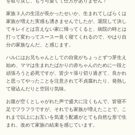
を取り戻し、もう可愛くて仕方がありません！
家族３人の生活が長かったせいか、生まれてしばらくは
家族が増えた実感も湧きませんでしたが、退院して決し
てキレイとは言えない家に帰ってくると、病院の時とは
打って変わってスースー良く寝てくれるので、やはり自
分の家族なんだ、と感じます。
ハルにはお兄ちゃんとしての自覚がちょっとずつ芽生え
始め、ママは生まれたばかりの赤ちゃんのために一段と
頑張ろうと必死ですが、皆少々張り切り過ぎて、良かれ
と思ってやったことを注意されて不貞腐れたり、発熱し
て寝込んだりと空回り気味。
お腹が空くとしゃがれた声で盛大に泣くもんで、皆寝不
足でフラフラですが、それでも家族が増えたことで、こ
れまで以上にお互いを気遣う配慮がとても自然な形で生
まれ、改めて家族の結束を感じています。