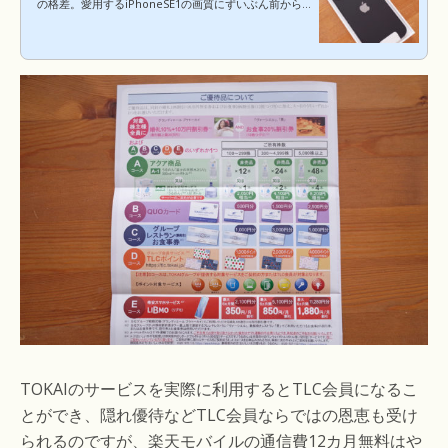
の格差。愛用するiPhoneSE1の画質にずいぶん前から
限界を感じていて、いい加減に機種変更を検討しなけ
ればならない状況でした。iPhoneSE1は既に４年間使
い続けたし、iPhone12の発売を受けて、次回のアップ
ルストアの新春セールでiPhone12miniに買い替えよう
と決心。iPhone12から5Gに対応することを受け、キャ
リアも格安SIMから12カ月無料キャンペーン中の楽天モ
バイルに移行しようと計画を立てていました。そんな
折、楽天モバイルの乗り換えキャンペーンの8,000ポイ
ントに釣られて、...
TOKAIのサービスを実際に利用するとTLC会員になるこ
とができ、隠れ優待などTLC会員ならではの恩恵も受け
られるのですが、楽天モバイルの通信費12カ月無料はや