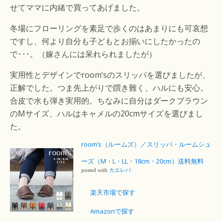
せてママに内緒で買ってあげました。
冬場にフローリングを素足で歩くのはあまりにも可哀想
ですし、何より自分も子どもとお揃いにしたかったの
で･･･。（嫁さんには呆れられましたが）
実用性とデザインでroom’sのスリッパを選びましたが、
正解でした。つま先上がりで躓き難く、ハルにも安心。
合皮で水も弾き実用的。ちなみに自分はダークブラウン
のMサイズ、ハルはキャメルの20cmサイズを選びまし
た。
room’s（ルームズ）／スリッパ・ルームシュ
ーズ（M・L・LL・18cm・20cm）送料無料
posted with
カエレバ
楽天市場で探す
Amazonで探す