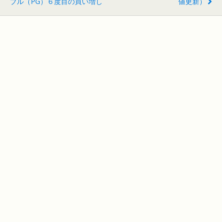
ブル（PG）６度目の買い増し
値更新）