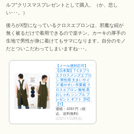
ルフ”クリスマスプレゼントとして購入。（か、悲し
い･･･。）
後ろがX型になっているクロスエプロンは、邪魔な紐が
無く被るだけで着用できるので楽チン。カーキの厚手の
生地で男性が身に着けてもサマになります。自分のモノ
だとついこだわってしまいますね･･･。
【メール便対応可】
【日本製】T Cタブリ
エクロスメンズエプロ
ン 男性用 大きいサイ
ズ 着やすい 作業着 ク
ロスエプロン 無地 黒
おしゃれ シンプル プ
レゼント ギフト【N】
【Y】
価格：4381円（税
込、送料無料)
(2021/1/22時点)