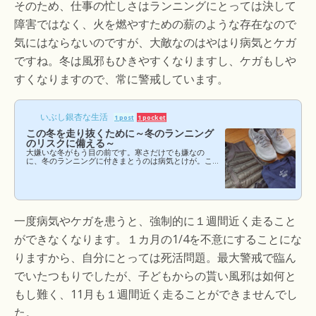
そのため、仕事の忙しさはランニングにとっては決して
障害ではなく、火を燃やすための薪のような存在なので
気にはならないのですが、大敵なのはやはり病気とケガ
ですね。冬は風邪もひきやすくなりますし、ケガもしや
すくなりますので、常に警戒しています。
いぶし銀杏な生活
1 post
1 pocket
この冬を走り抜くために～冬のランニング
のリスクに備える～
大嫌いな冬がもう目の前です。寒さだけでも嫌なの
に、冬のランニングに付きまとうのは病気とけが。こ
のリスクが現実化してしまうと生活全体が負のスパイ
ラルに陥るので細心の注意を持って走っています。大
前提として、寒さの中を走るのはリスクも高く、中途
半端に走るくらいなら、「今日は休み！」と割り切っ
てしっかり休んだ方がマシです。イヤイヤ走っても良
いことなんて１つもありませんから。健康のために走
一度病気やケガを患うと、強制的に１週間近く走ること
っているのに、病気やけがをするなんて本末転倒です
が、実際ランニングは体力を消耗しますし、身体への
ができなくなります。１カ月の1/4を不意にすることにな
負担も大きいので病...
りますから、自分にとっては死活問題。最大警戒で臨ん
でいたつもりでしたが、子どもからの貰い風邪は如何と
もし難く、11月も１週間近く走ることができませんでし
た。