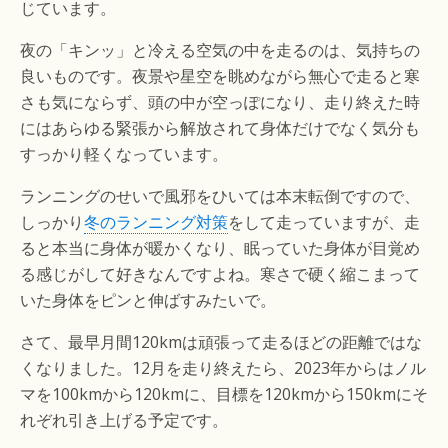
じています。
夜の「キンッ」と冷える空気の中を走るのは、気持ちの
良いものです。夜景や星空を眺めながら無心で走ると寒
さも気にならず、頭の中が空っぽになり、走り終えた時
にはあらゆる緊張から解放されて身体だけでなく気分も
すっかり軽くなっています。
ランニングのせいで風邪をひいては本末転倒ですので、
しっかり
冬のランニング対策
をして走っていますが、走
ると本当に身体が暖かくなり、眠っていた身体が目覚め
る感じがして好きなんですよね。寒さで硬く縮こまって
いた身体をピンと伸ばすみたいで。
さて、最早月間120kmは頑張って走るほどの距離ではな
くなりました。12月を走り終えたら、2023年からはノル
マを100kmから120kmに、目標を120kmから150kmにそ
れぞれ引き上げる予定です。