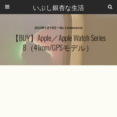
いぶし銀杏な生活
2023年1月19日 •
No Comments
【BUY】Apple／Apple Watch Series
8（41mm/GPSモデル）