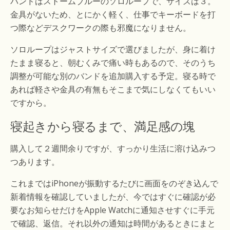
バンドはストームブルーのソロループで、サイズは３。
金具がないため、とにかく軽く、仕事でキーボードを打
つ際などデスクワークの際も邪魔になりません。
ソロループはジャストサイズで選びましたが、身に着け
たまま寝ると、朝むくみで痛い時もあるので、そのうち
調整が可能な別のバンドを追加購入する予定。寝る時で
あれば軽さや金具の有無もそこまで気にしなくてもいい
ですから。
寝起きから寝るまで、満足感の塊
購入して２週間余りですが、すっかり生活に溶け込みつ
つあります。
これまではiPhoneが振動するたびに画面をのぞき込んで
新着情報を確認していましたが、今ではすぐに確認が必
要なお知らせだけをApple Watchに通知させすぐに手元
で確認、返信。それ以外の通知は時間があるときにまと