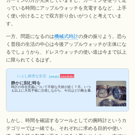
ガーミンの方が充実していますし、ガーミンを使って走
っている時間にアップルウォッチを充電するなど、上手
く使い分けることで双方折り合いがつくと考えていま
す。
一方、問題になるのは
機械式時計
の身の振りよう。恐ら
く普段の生活の中心は今後アップルウォッチが主体にな
るでしょうから、ドレスウォッチの使い道は今まで以上
に限られてくるはず。
いぶし銀杏な生活
3 posts
2 pockets
静かに刻む時を
時計の存在意義について不順な天候が続く７月。いつ
も以上に天気予報に注視しながら、今日はどの靴を履
こうか、服は何を着ようか、と思い悩む毎日。 雨が降
るならコードバンはもちろん、雨に濡らしたい靴なん
てありませんから、自然と雨靴ばかりに偏ってしまい
がち。もちろん洋服も同様。しかし、最近は時計が増
えたことで選択の幅が広がり、そんな鬱蒼とした気分
を少しばかり紛らしてくれます。 （３本となり選ぶ楽
しみが広がった）オールマイティーに使えるOMEGA
しかし、時間を確認するツールとしての腕時計というカ
（オメガ）のスピードマスターを中心に、ドレスダウ
ン...
テゴリーでは一緒でも、それぞれに求める目的や使い