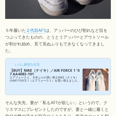
５年履いた
２代目AF1
は、アッパーのひび割れなど目を
つぶってきたものの、とうとうアッパーとアウトソール
が剥がれ始め、見て見ぬふりもできなくなってきまし
た。
いぶし銀杏な生活
【BUY】NIKE（ナイキ）／AIR FORCE 1 '0
7 AA4083-101
エアフォース１、８年ぶりの買い替えNIKE（ナイキ）
のAIR FORCE 1（エアフォース１）を買い替えました。
スニーカーなんて元々履き潰すモノと思っており、子
どもが生まれてからはさらに酷使してきたのですが、
ブログを振り返ってみたら購入から８年も経ってい
て、いまだに現役で履き続けていることを思うと、改
めて「AF1すごいわ！」ってなっています。佇まい、履
き心地、洋服の合わせやすさなど、どれをとっても自
そんな矢先、妻が「私もAF1が欲しい」というので、ク
分にとって”My Favorite Sneaker”がこのエアフォース
１でして、本当は色違いやロー・ハイで何足も欲しい
リスマスにプレゼントしたのですが、妻と一緒に履くと
ところですが、シ...