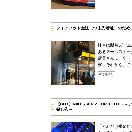
フォアフット走法（つま先着地）のため
軽さは断然ズーム
あるズームストラ
店員さんに「少し
察。それから、こ
続きを読む
【BUY】NIKE／AIR ZOOM ELI
探し④～
「どれだけ裸足に