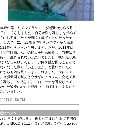
0年連れ添ったチンチラのモモが老衰のため５月
4日に亡くなりました。自分が独り暮らしを始めて
ぐにお迎えしたのが当時１歳半くらいだったモ
。なので、21～22歳まで生きたのですから結果
には長生きだったと思います。ただ、2011年に
子宮内膜腺がん」の摘出手術も経験し、当時はそ
長くは生きられないと思いましたし、晩年足が悪
なりぴょんぴょんとゲージ内を跳び回ることがで
なくなった際も「いよいよか」と思いましたが、
れからも随分長く生きてくれました。大往生で
。今頃天国で親父とウサギのチョシ坊に会えて楽
く暮らしているはず。生前、モモを可愛がってい
だいた皆様に心から感謝申し上げます。ありがと
ございました。
月12日 01:58 PM
近のコメント
UY】早くも買い増し、裾をダブルに仕上げて弱点
消。UNIQLO（ユニクロ）／感動パンツ
に
gohkiti