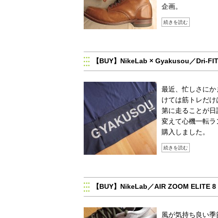
企画。
続きを読む
【BUY】NikeLab × Gyakusou／Dr
最近、忙しさにか
けては筋トレだけ
第に走ることが日
変えて心機一転ラ
購入しました。
続きを読む
【BUY】NikeLab／AIR ZOOM ELITE 8
風が気持ち良い季