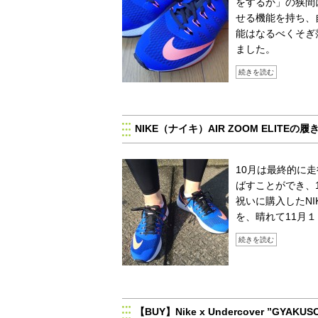
をするか」の狭間
せる機能を持ち、
能はなるべくそぎ
ました。
続きを読む
NIKE（ナイキ）AIR ZOOM ELITEの
10月は最終的に走
ばすことができ、
祝いに購入したNIK
を、晴れて11月
続きを読む
【BUY】Nike x Undercover ”G