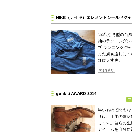
NIKE（ナイキ）エレメントシールドジ
“猛烈な冬型の台
袖のランニングシ
プ ランニングジ
また風も通しにく
ほぼ大丈夫。
続きを読む
gohkiti AWARD 2014
フ
早いもので間もな
リは、１年の散財に対
します。自らの生
アイテムを自分に