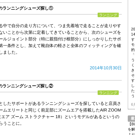
のランニングシューズ探し①
ランニング
る中で自分の走り方について、つま先着地で走ることが走りやす
2
ないことから次第に定着してきていることから、次のシューズを
1
ールジョイント部分（特に親指付け根部分）にしっかりしたサポ
す
モ
第一条件とし、加えて靴自体の軽さと全体のフィッティングを確
的
しました。
「
う
く
2014年10月30日
き
そ
す
のランニングシューズ探し②
し
た
ランニング
う
としたサポートがあるランニングシューズを探していると店員さ
6
ームエリートと同じく前足部にズームエアを搭載したAIR ZOOM
 18（エア ズーム ストラクチャー 18）というモデルがあるというの
最
らうことに。
【B
を解
より