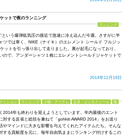
ャケットで夜のランニング
ランニング
風”という爆弾低気圧の接近で急速に冷え込んだ今週。さすがに半
ャツでは寒く、NIKE（ナイキ）のエレメント シールド フルジッ
ャケットを引っ張り出して走りました。裏が起毛になっており、
いので、アンダーシャツ１枚にエレメントシールドジャケットで
2014年12月19日
ァッション
ランニング
小物・アイテム
文具・ビジネスツール
靴
く2014年も終わりを迎えようとしています。年内最後のエント
する反省と総括を兼ねて「gohkiti AWARD 2014」をお送り
活やマインドに大きな影響を与えてくれたアイテムたち。そんな
対する貢献度を元に、毎年自由気ままにランキング付けするこの