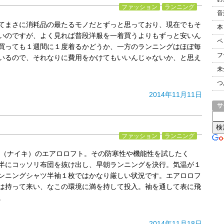
ファッション
ランニング
音
てまさに消耗品の最たるモノだとずっと思っており、現在でもそ
本
いのですが、よく見れば普段洋服を一着買うよりもずっと安いん
ペ
買っても１週間に１度着るかどうか、一方のランニングはほぼ毎
フ
いるので、それなりに費用をかけてもいいんじゃないか、と思え
未
つ
2014年11月11日
サ
ファッション
ランニング
KE（ナイキ）のエアロロフト。その防寒性や機能性を試したく
半にコッソリ布団を抜け出し、早朝ランニングを決行。気温が１
ンニングシャツ半袖１枚ではかなり厳しい状況です。エアロロフ
は持って来い、なこの環境に満を持して投入。袖を通して表に飛
。
2014年11月18日