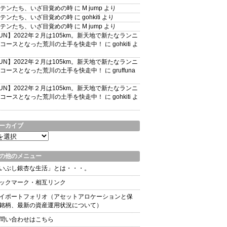
テンたち、いざ目覚めの時
に
M jump
より
テンたち、いざ目覚めの時
に
gohkiti
より
テンたち、いざ目覚めの時
に
M jump
より
UN】2022年２月は105km。新天地で新たなランニ
コースとなった荒川の土手を快走中！
に
gohkiti
よ
UN】2022年２月は105km。新天地で新たなランニ
コースとなった荒川の土手を快走中！
に
gruffuna
UN】2022年２月は105km。新天地で新たなランニ
コースとなった荒川の土手を快走中！
に
gohkiti
よ
ーカイブ
の他のメニュー
いぶし銀杏な生活」とは・・・。
ックマーク・相互リンク
イポートフォリオ（アセットアロケーションと保
銘柄、最新の資産運用状況について）
問い合わせはこちら