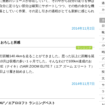
に無数のシューズが存在していて、その中から自分の走りを伸ば
過
自分に足りない部分は確実にサポートしつつ、その他の余分な機
カ
落としていく作業、その足し引きの過程がとても新鮮に感じられ
カ
日
2014年11月2日
靴
フ
履きおろしと所感
小
ランニング
時
行距離140.4kmを走ることができました。思った以上に距離を延
グ
10月は収穫の多い１ヶ月でした。そんなわけで100km達成のお
ビ
E（ナイキ）のAIR ZOOM ELITE 7（エア ズーム エリート ７）
１日より履き始めました。
投
文
2014年11月7日
サ
ラ
レ
YAKUSOU”／エアロロフト ランニングベスト
お