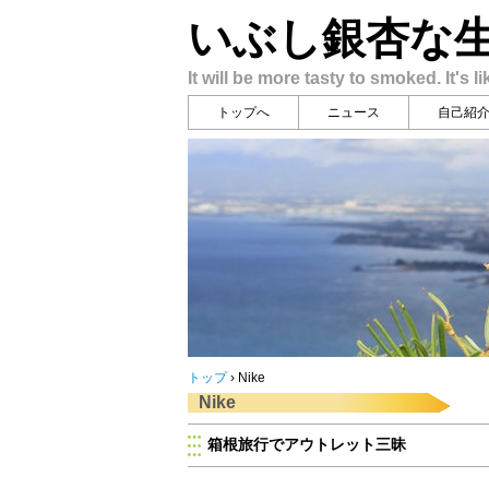
いぶし銀杏な
It will be more tasty to smoked. It's li
トップへ
ニュース
自己紹
トップ
›
Nike
Nike
箱根旅行でアウトレット三昧