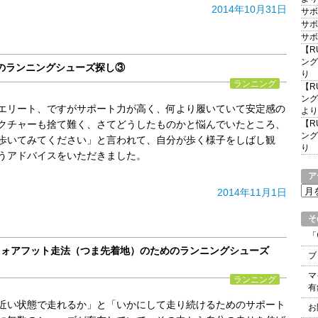
2014年10月31日
サボ
サボ
サボ
【R
ング
のランニングシューズ探し③
り
ランニング
【R
ング
エリート、ですがサポート力が高く、何より履いていて安定感の
より
クチャーも捨て難く、さてどうしたものかと悩んでいたところ、
【R
ング
歩いてみてください」と言われて、自分が歩く様子をしばし観
り
うアドバイスをいただきました。
ア
ア
2014年11月1日
ー
カ
そ
イ
「
ブ
TE 7～フォアフット走法（つま先着地）のためのランニングシューズ
ブ
マ
ランニング
有
近い状態で走れるか」と「いかにして走り続けるためのサポート
お