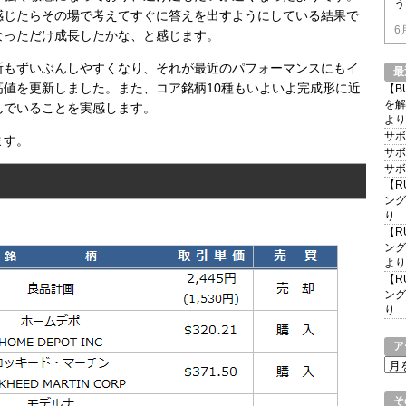
う
感じたらその場で考えてすぐに答えを出すようにしている結果で
6
なっただけ成長したかな、と感じます。
断もずいぶんしやすくなり、それが最近のパフォーマンスにもイ
最
値を更新しました。また、コア銘柄10種もいよいよ完成形に近
【B
を解
んでいることを実感します。
より
サボ
ます。
サボ
サボ
【R
ング
り
【R
ング
より
【R
ング
り
ア
ア
ー
カ
そ