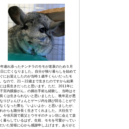
0年連れ添ったチンチラのモモが老衰のため５月
4日に亡くなりました。自分が独り暮らしを始めて
ぐにお迎えしたのが当時１歳半くらいだったモ
。なので、21～22歳まで生きたのですから結果
には長生きだったと思います。ただ、2011年に
子宮内膜腺がん」の摘出手術も経験し、当時はそ
長くは生きられないと思いましたし、晩年足が悪
なりぴょんぴょんとゲージ内を跳び回ることがで
なくなった際も「いよいよか」と思いましたが、
れからも随分長く生きてくれました。大往生で
。今頃天国で親父とウサギのチョシ坊に会えて楽
く暮らしているはず。生前、モモを可愛がってい
だいた皆様に心から感謝申し上げます。ありがと