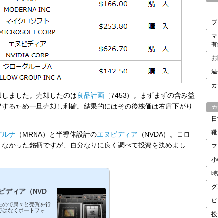
イ
「
ブ
ブ
マ
有
お
過
カ
却しました。売却したのは
良品計画
（7453）。まずまずの含み益
避するため一旦売却し利確。結果的にはその後株価は右肩下がり
カ
。
日
靴
デルナ
（MRNA）と半導体設計の
エヌビディア
（NVDA）。コロ
さなかった銘柄ですが、自分なりに良く調べて投資を決めまし
フ
小
時
グ
ビディア（NVD
ビ
たので粛々と売買を行
ではなくポートフォリ
投
おり、今月も２銘柄購