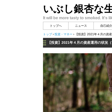
いぶし銀杏な
It will be more tasty to smoked. It's li
トップへ
ニュース
自己紹
トップ
›
投資・マネー
›
【投資】2021年４月の資
【投資】2021年４月の資産運用の状況（