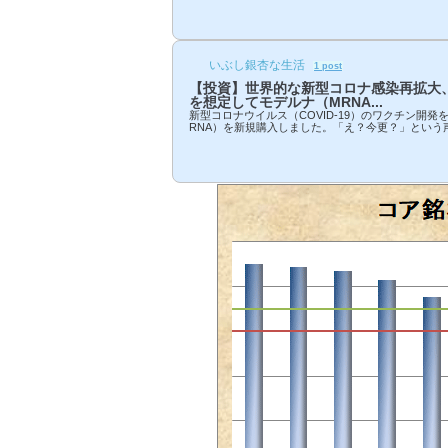
入する一方で１銘柄を行っています。良品計画（74
無印良品を展開する良品計画（7453）を売却しました
入していましたので、保有期間は約１年です。無印
いることから大変親近感もありますし、まずまずの
ので税金を払うのももったいないな、...
いぶし銀杏な生活
1 post
【投資】世界的な新型コロナ感染再拡大
を想定してモデルナ（MRNA...
新型コロナウイルス（COVID-19）のワクチン開発
RNA）を新規購入しました。「え？今更？」という
自分でもそう思います（苦笑）。昨年から株価は既
おり、高値掴みの感も否めませんが、春には収束に
コロナの猛威はまさかの世界的な感染再拡大で、現在
人、１週間で520万人を超える感染者数を記録。イ
ン、日本でも３度目の緊急事態宣言が求められるな
せん。「冬を乗り切れば」とか「ワクチン接種...