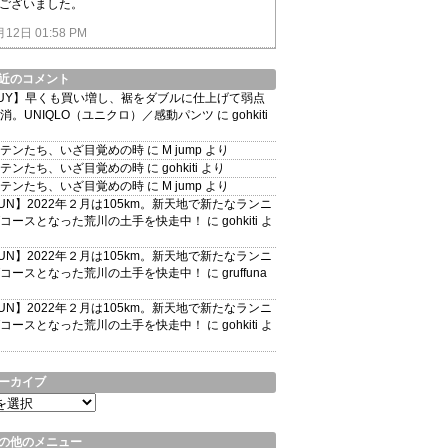
ございました。
月12日 01:58 PM
近のコメント
UY】早くも買い増し、裾をダブルに仕上げて弱点
消。UNIQLO（ユニクロ）／感動パンツ
に
gohkiti
テンたち、いざ目覚めの時
に
M jump
より
テンたち、いざ目覚めの時
に
gohkiti
より
テンたち、いざ目覚めの時
に
M jump
より
UN】2022年２月は105km。新天地で新たなランニ
コースとなった荒川の土手を快走中！
に
gohkiti
よ
UN】2022年２月は105km。新天地で新たなランニ
コースとなった荒川の土手を快走中！
に
gruffuna
UN】2022年２月は105km。新天地で新たなランニ
コースとなった荒川の土手を快走中！
に
gohkiti
よ
ーカイブ
の他のメニュー