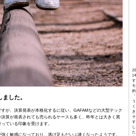
2
1
す
モ
的
「
しました。
う
く
すが、決算発表が本格化するに従い、GAFAMなどの大型テック
き
そ
い決算が発表されても売られるケースも多く、昨年とは大きく異
す
行っている印象を受けます。
し
た
が強く敏感になっており、逃げ足もだいぶ速くなったようです。