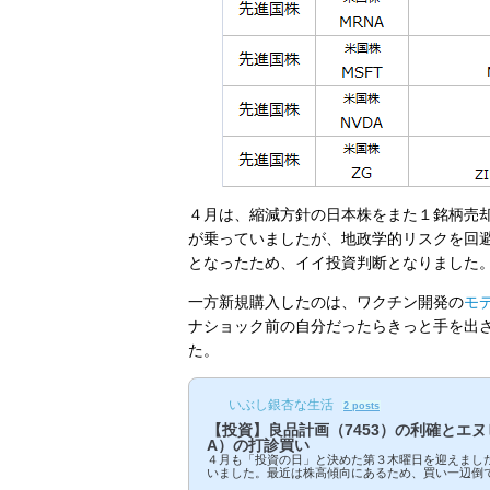
４月は、縮減方針の日本株をまた１銘柄売
が乗っていましたが、地政学的リスクを回
となったため、イイ投資判断となりました
一方新規購入したのは、ワクチン開発の
モ
ナショック前の自分だったらきっと手を出
た。
いぶし銀杏な生活
2 posts
【投資】良品計画（7453）の利確とエヌ
A）の打診買い
４月も「投資の日」と決めた第３木曜日を迎えまし
いました。最近は株高傾向にあるため、買い一辺倒
オを精査して不要となった株は売却することにして