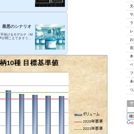
53）の売却とその理由
文
。2020年２月末に購
良品は頻繁に利用して
利益も乗っかっていた
サ
ラ
、最悪のシナリオ
レ
を手掛けるモデルナ（M
声が聞こえてきそう。
お
に４倍以上に上昇して
向かうと思われた新型
音
は１日当たり83万
ンドではロックダウ
本
ど止まる気配がありま
ペ
フ
未
つ
サ