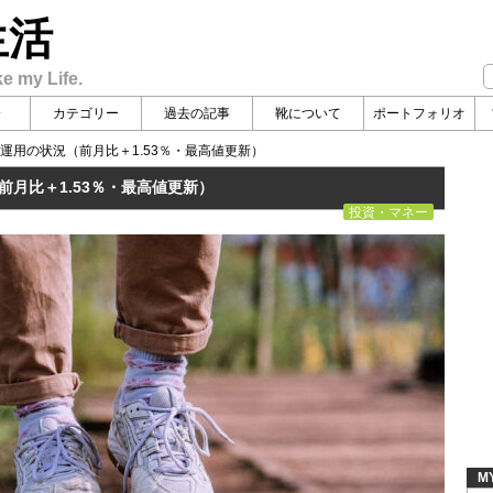
生活
ke my Life.
介
カテゴリー
過去の記事
靴について
ポートフォリオ
産運用の状況（前月比＋1.53％・最高値更新）
前月比＋1.53％・最高値更新）
投資・マネー
M