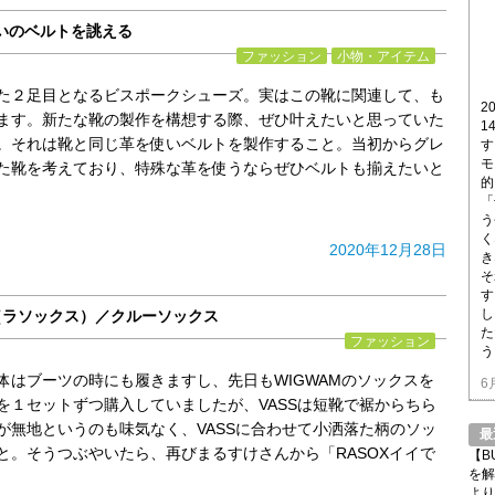
いのベルトを誂える
ファッション
小物・アイテム
た２足目となるビスポークシューズ。実はこの靴に関連して、も
2
ます。新たな靴の製作を構想する際、ぜひ叶えたいと思っていた
1
。それは靴と同じ革を使いベルトを製作すること。当初からグレ
す
モ
た靴を考えており、特殊な革を使うならぜひベルトも揃えたいと
的
「
う
く
2020年12月28日
き
そ
す
し
X（ラソックス）／クルーソックス
た
ファッション
う
体はブーツの時にも履きますし、先日もWIGWAMのソックスを
6
を１セットずつ購入していましたが、VASSは短靴で裾からちら
が無地というのも味気なく、VASSに合わせて小洒落た柄のソッ
最
と。そうつぶやいたら、再びまるすけさんから「RASOXイイで
【B
を解
より