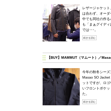
レザージャケット
は合わず、オーダー
中でも同社の作る
も「まぁグイディ
では･･･。
続きを読む
【BUY】MAMMUT（マムート）／Masao S
今年の秋冬シーズ
Masao SO 
ットですが、ロゴ
いフロントポケッ
た。
続きを読む