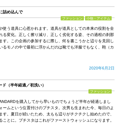
に詰め込んで
ファッション
小物・アイテム
や使う道具に心惹かれます。道具が道具としての本来の役割を全
れる変化。正しく擦り減り、正しく劣化する姿、その過程の刹那
ます。この企画の参加するに際し、何を書こうかと辺りを見回し
いるモノの中で最初に浮かんだのは靴でも洋服でもなく、鞄（カ
2020年6月2日
ード（半年経過／初洗い）
ファッション
IT STANDARDを購入してから早いものでちょうど半年が経過しまし
ォームという位置付けのプチスタ。次男も生まれた今、毎日のよ
ます。夏日が続いたため、太もも辺りがチクチクし始めたので、
ることに。プチスタはこれがファーストウォッシュになります。