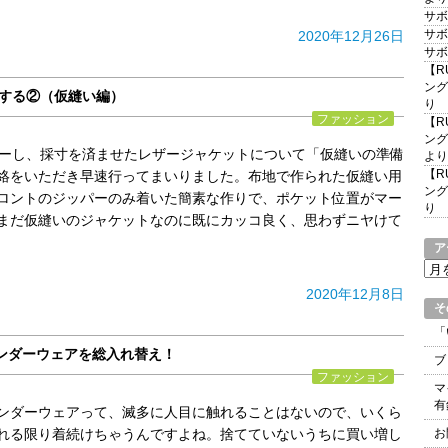
サボ
サボ
2020年12月26日
サボ
【R
ング
クする②（仮縫い編）
り
ファッション
【R
ング
ダーし、採寸を済ませたレザージャケットについて「仮縫いの準備
より
【R
絡をいただき早速行ってまいりました。布地で作られた仮縫い用
ング
ロントのジッパーのみ着いた簡素な作りで、ポケット位置がマー
り
まだ仮縫いのジャケットなのに既にカッコ良く、思わずニヤけて
ア
ア
ー
2020年12月8日
カ
そ
イ
「
ブ
ンダーウェアを総入れ替え！
ブ
ファッション
マ
有
ンダーウェアって、滅多に人目に触れることはないので、いくら
れる限り着続けちゃうんですよね。捨てていないうちに買い増し
お