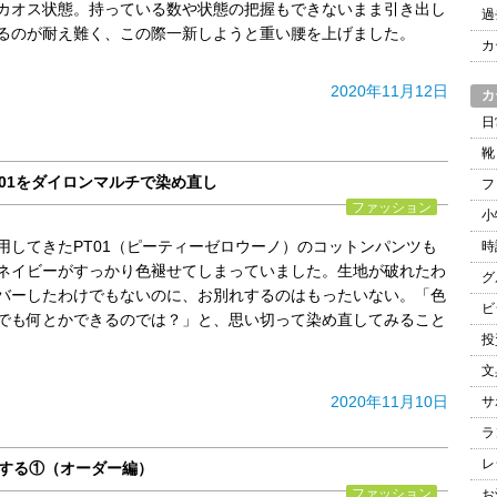
カオス状態。持っている数や状態の把握もできないまま引き出し
過
るのが耐え難く、この際一新しようと重い腰を上げました。
カ
2020年11月12日
カ
日
靴
01をダイロンマルチで染め直し
フ
ファッション
小
用してきたPT01（ピーティーゼロウーノ）のコットンパンツも
時
ネイビーがすっかり色褪せてしまっていました。生地が破れたわ
グ
バーしたわけでもないのに、お別れするのはもったいない。「色
ビ
でも何とかできるのでは？」と、思い切って染め直してみること
投
文
2020年11月10日
サ
ラ
レ
クする①（オーダー編）
ファッション
お