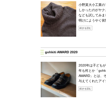
小野莫大小工業のフ
しかったのがヤク
なども試してみま
明けにようやく状
続きを読む
gohkiti AWARD 2020
2020年は子ど
年も何とか「gohki
AWARD」とは
与えてくれたアイ
続きを読む