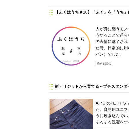
【ふくはうち＃10】「ふく」を「うち」
人が身に纏うモノ
うすることで得ら
の表情に魅了され
た時、日常的に用
バン）でした。
続きを読む
新・リジッドから育てる～プチスタンダ
A.P.C.のPET
た。育児用ユニフ
うに履き込んでい
そろそろ洗濯をす