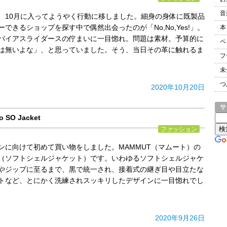
音
、10月に入ってようやく行動に移しました。細身の身体に既製品
できるショップを探す中で偶然出会ったのが「No,No,Yes!」。
本
バイアスライダースの佇まいに一目惚れ。問題は素材。予算的に
ペ
は無いよな」、と思っていました。そう、当日その革に触れるま
フ
未
つ
2020年10月20日
サ
O Jacket
ファッション
ンに向けて初めて買い物をしました。MAMMUT（マムート）の
Jacket（ソフトシェルジャケット）です。いわゆるソフトシェルジャケ
やジップに至るまで、黒で統一され、接着式の継ぎ目や目立たな
トなど、とにかく洗練されスッキリしたデザインに一目惚れでし
2020年9月26日