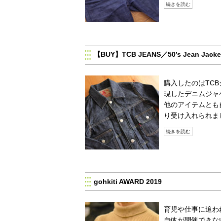
続きを読む
【BUY】TCB JEANS／50’s Jean J
購入したのはTCBジーン
現したデニムジャ
他のアイテムとも
り受け入れられま
続きを読む
gohkiti AWARD 2019
育児や仕事に追わ
自体が開催できないこ