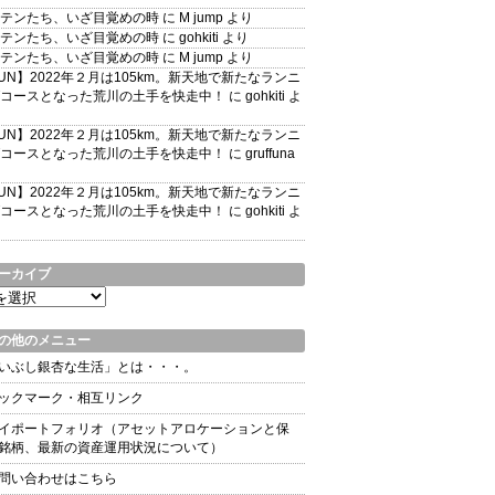
テンたち、いざ目覚めの時
に
M jump
より
テンたち、いざ目覚めの時
に
gohkiti
より
テンたち、いざ目覚めの時
に
M jump
より
UN】2022年２月は105km。新天地で新たなランニ
コースとなった荒川の土手を快走中！
に
gohkiti
よ
UN】2022年２月は105km。新天地で新たなランニ
コースとなった荒川の土手を快走中！
に
gruffuna
UN】2022年２月は105km。新天地で新たなランニ
コースとなった荒川の土手を快走中！
に
gohkiti
よ
ーカイブ
の他のメニュー
いぶし銀杏な生活」とは・・・。
ックマーク・相互リンク
イポートフォリオ（アセットアロケーションと保
銘柄、最新の資産運用状況について）
問い合わせはこちら