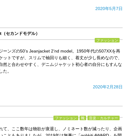
2020年5月7日
acket（セカンドモデル）
ファッション
ズの50’s Jeanjacket 2’nd model。1950年代の507XXを再
ケットですが、スリムで袖回りも細く、着丈が少し長めなので、
自然と合わせやすく、デニムジャケット初心者の自分にもすんな
した。
2020年2月28日
ファッション
靴
音楽・カルチャー
れて、ここ数年は物欲が衰退し、ノミネート数が減ったり、企画
ともありましたが、2019年は無事に「gohkiti AWARD」を開