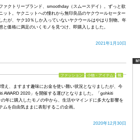
ァクトリーブランド、smoothday（スムースデイ）。ずっと欲
ニット。ヤクニットへの憧れから無印良品のヤクウールセーター
したが、ヤク10％しか入っていないヤクウールはやはり別物。年
態と価格に満足のいくモノを見つけ、即購入しました。
2021年1月10日
M
ファッション
小物・アイテム
靴
もが増え、ますます趣味にお金を使い難い状況となりましたが、今
ti AWARD 2020」を開催する運びとなりました。「gohkiti
、その年に購入したモノの中から、生活やマインドに多大な影響を
テムを自由気ままに表彰するこの企画。
2020年12月30日