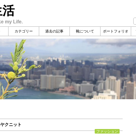
生活
ke my Life.
介
カテゴリー
過去の記事
靴について
ポートフォリオ
yのヤクニット
ファッション