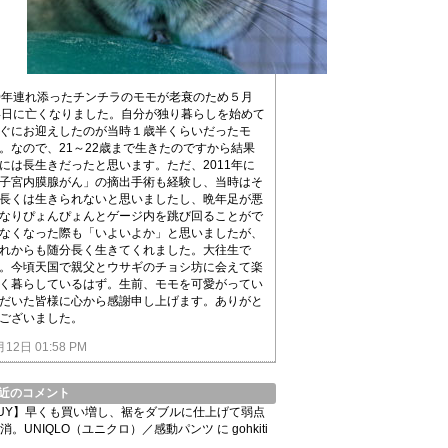
0年連れ添ったチンチラのモモが老衰のため５月
4日に亡くなりました。自分が独り暮らしを始めて
ぐにお迎えしたのが当時１歳半くらいだったモ
。なので、21～22歳まで生きたのですから結果
には長生きだったと思います。ただ、2011年に
子宮内膜腺がん」の摘出手術も経験し、当時はそ
長くは生きられないと思いましたし、晩年足が悪
なりぴょんぴょんとゲージ内を跳び回ることがで
なくなった際も「いよいよか」と思いましたが、
れからも随分長く生きてくれました。大往生で
。今頃天国で親父とウサギのチョシ坊に会えて楽
く暮らしているはず。生前、モモを可愛がってい
だいた皆様に心から感謝申し上げます。ありがと
ございました。
月12日 01:58 PM
近のコメント
UY】早くも買い増し、裾をダブルに仕上げて弱点
消。UNIQLO（ユニクロ）／感動パンツ
に
gohkiti