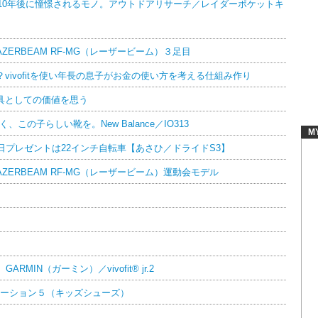
、10年後に憧憬されるモノ。アウトドアリサーチ／レイダーポケットキ
AZERBEAM RF-MG（レーザービーム）３足目
ivofitを使い年長の息子がお金の使い方を考える仕組み作り
具としての価値を思う
この子らしい靴を。New Balance／IO313
M
日プレゼントは22インチ自転車【あさひ／ドライドS3】
AZERBEAM RF-MG（レーザービーム）運動会モデル
MIN（ガーミン）／vivofit® jr.2
リューション５（キッズシューズ）