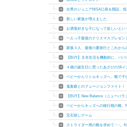
次男のジュニアNISA口座を開設、
新しい家族が増えました
お洒落好きな子になって欲しいとい
一人っ子最後のクリスマスプレゼン
家族３人、最後の夏旅行とこれから
【BUY】主夫生活を機動的に、パパチャリ
４歳の誕生日に買ったあさひの16
ベビーからリトルキッズへ、靴で子
蒐集癖とのフュージョンファイト！
【BUY】New Balance（ニュー
ベビーからキッズへの移行期の靴、N
宝石探しゲーム
ストライダー用の靴を求めて･･･。KEEN 