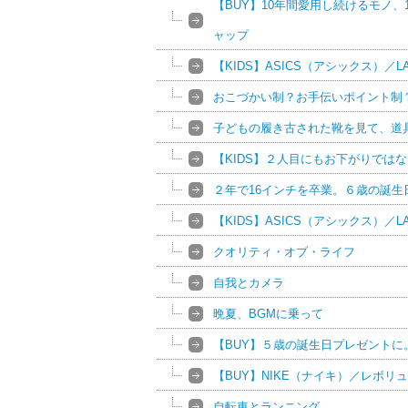
【BUY】10年間愛用し続けるモノ
ャップ
【KIDS】ASICS（アシックス）／L
おこづかい制？お手伝いポイント制？v
子どもの履き古された靴を見て、道
【KIDS】２人目にもお下がりではなく、
２年で16インチを卒業。６歳の誕生
【KIDS】ASICS（アシックス）／L
クオリティ・オブ・ライフ
自我とカメラ
晩夏、BGMに乗って
【BUY】５歳の誕生日プレゼントに。GAR
【BUY】NIKE（ナイキ）／レボ
自転車とランニング