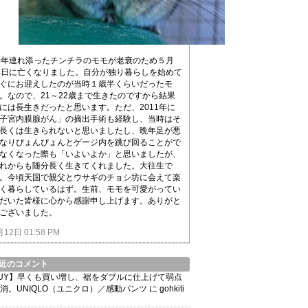
0年連れ添ったチンチラのモモが老衰のため５月
4日に亡くなりました。自分が独り暮らしを始めて
ぐにお迎えしたのが当時１歳半くらいだったモ
。なので、21～22歳まで生きたのですから結果
には長生きだったと思います。ただ、2011年に
子宮内膜腺がん」の摘出手術も経験し、当時はそ
長くは生きられないと思いましたし、晩年足が悪
なりぴょんぴょんとゲージ内を跳び回ることがで
なくなった際も「いよいよか」と思いましたが、
れからも随分長く生きてくれました。大往生で
。今頃天国で親父とウサギのチョシ坊に会えて楽
く暮らしているはず。生前、モモを可愛がってい
だいた皆様に心から感謝申し上げます。ありがと
ございました。
月12日 01:58 PM
近のコメント
UY】早くも買い増し、裾をダブルに仕上げて弱点
消。UNIQLO（ユニクロ）／感動パンツ
に
gohkiti