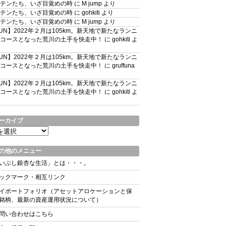
テンたち、いざ目覚めの時
に
M jump
より
テンたち、いざ目覚めの時
に
gohkiti
より
テンたち、いざ目覚めの時
に
M jump
より
UN】2022年２月は105km。新天地で新たなランニ
コースとなった荒川の土手を快走中！
に
gohkiti
よ
UN】2022年２月は105km。新天地で新たなランニ
コースとなった荒川の土手を快走中！
に
gruffuna
UN】2022年２月は105km。新天地で新たなランニ
コースとなった荒川の土手を快走中！
に
gohkiti
よ
ーカイブ
の他のメニュー
いぶし銀杏な生活」とは・・・。
ックマーク・相互リンク
イポートフォリオ（アセットアロケーションと保
銘柄、最新の資産運用状況について）
問い合わせはこちら