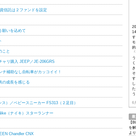
投資信託は２ファンドを設定
2
う願いを込めて
1
す
ト
モ
的
のこと
「
う
購入 JEEP／JE-206GRS
く
き
インチ補助なし自転車がカッコイイ！
そ
す
供の成長を感じる
し
た
う
バランス）／ベビースニーカー FS313（２足目）
6
ike（ナイキ）スターランナー
最
【B
を解
より
Chandler CNX