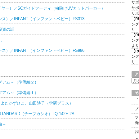
サボ
サボ
スファイヤー）／SCガイドフーディ（虫除けUVカットパーカー）
サボ
ランス）／INFANT（インファントベビー）FS313
【R
ング
投資の話
り
【R
･。
ング
より
ランス）／INFANT（インファントベビー）FS996
【R
ング
り
ア
ア
グアム～（準備編２）
ー
グアム～（準備編１）
カ
そ
イ
「
とよたかずひこ、山田詩子（学研プラス）
ブ
ブ
STANDARD（チープカシオ）LQ-142E-2A
マ
有
編～
お