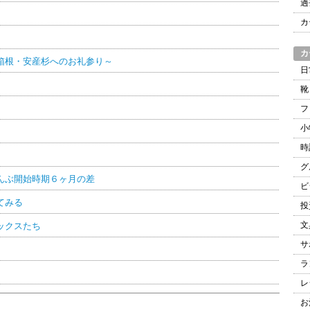
過
）
カ
カ
箱根・安産杉へのお礼参り～
日
靴
フ
小
時
グ
んぶ開始時期６ヶ月の差
ビ
てみる
投
文
ックスたち
サ
ラ
レ
お